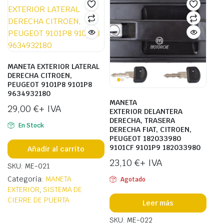
MANETA EXTERIOR LATERAL
DERECHA CITROEN,
PEUGEOT 9101P8 9101P8
9634932180
MANETA
29,00
€
+ IVA
EXTERIOR DELANTERA
DERECHA, TRASERA
En Stock
DERECHA FIAT, CITROEN,
PEUGEOT 182033980
9101CF 9101P9 182033980
Añadir al carrito
23,10
€
+ IVA
SKU: ME-021
Categoría:
MANETA
Agotado
EXTERIOR
,
SISTEMA DE
CIERRE DE PUERTA
Leer más
SKU: ME-022