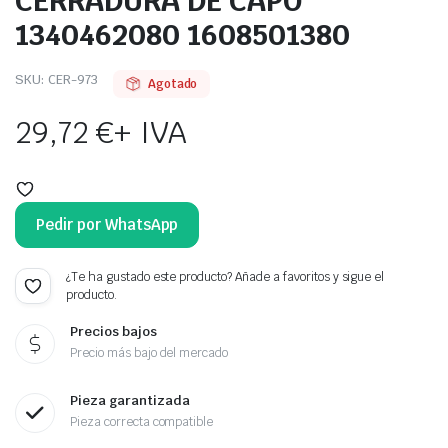
CERRADURA DE CAPÓ
1340462080 1608501380
SKU:
CER-973
Agotado
29,72
€
+ IVA
Pedir por WhatsApp
¿Te ha gustado este producto? Añade a favoritos y sigue el
producto.
Precios bajos
Precio más bajo del mercado
Pieza garantizada
Pieza correcta compatible