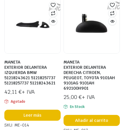
MANETA
MANETA
EXTERIOR DELANTERA
EXTERIOR DELANTERA
IZQUIERDA BMW
DERECHA CITROEN,
51218243621 51218257737
PEUGEOT, TOYOTA 9101AH
51218257737 51218243621
9101AG 9101AH
692100H901
42,11
€
+ IVA
25,00
€
+ IVA
Agotado
En Stock
Leer más
Añadir al carrito
SKU: ME-014