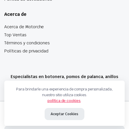
Acerca de
Acerca de Motorche
Top Ventas
Términos y condiciones
Políticas de privacidad
Especialistas en botonera, pomos de palanca, anillos
airbag y mucho más
Para brindarle una experiencia de compra personalizada,
nuestro sitio utiliza cookies.
política de cookies
.
Copyright 2024 © Motorche Autoparts. Todos los derechos reservados
CERRADURA
Añadir al carrito
DE
Aceptar Cookies
PUERTA
7H0843603P
7H0843603L