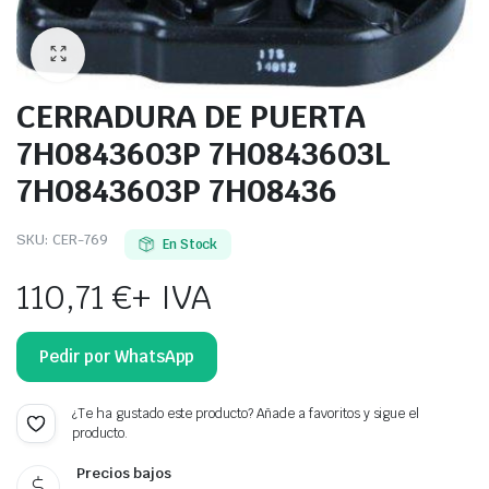
CERRADURA DE PUERTA
7H0843603P 7H0843603L
7H0843603P 7H08436
SKU:
CER-769
En Stock
110,71
€
+ IVA
Pedir por WhatsApp
¿Te ha gustado este producto? Añade a favoritos y sigue el
producto.
Precios bajos