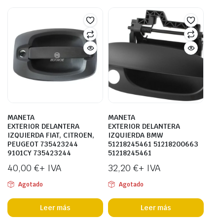
MANETA
MANETA
EXTERIOR DELANTERA
EXTERIOR DELANTERA
IZQUIERDA FIAT, CITROEN,
IZQUIERDA BMW
PEUGEOT 735423244
51218245461 51218200663
9101CY 735423244
51218245461
40,00
€
+ IVA
32,20
€
+ IVA
Agotado
Agotado
Leer más
Leer más