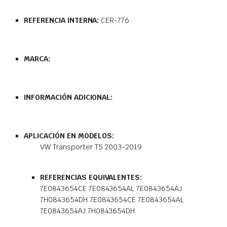
REFERENCIA INTERNA:
CER-776
MARCA:
INFORMACIÓN ADICIONAL:
APLICACIÓN EN MODELOS:
VW Transporter T5 2003-2019
REFERENCIAS EQUIVALENTES:
7E0843654CE 7E0843654AL 7E0843654AJ
7H0843654DH 7E0843654CE 7E0843654AL
7E0843654AJ 7H0843654DH