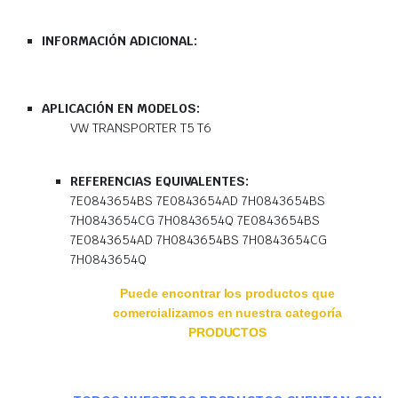
INFORMACIÓN ADICIONAL:
APLICACIÓN EN MODELOS:
VW TRANSPORTER T5 T6
REFERENCIAS EQUIVALENTES:
7E0843654BS 7E0843654AD 7H0843654BS
7H0843654CG 7H0843654Q 7E0843654BS
7E0843654AD 7H0843654BS 7H0843654CG
7H0843654Q
Puede encontrar los productos que
comercializamos en nuestra categoría
PRODUCTOS