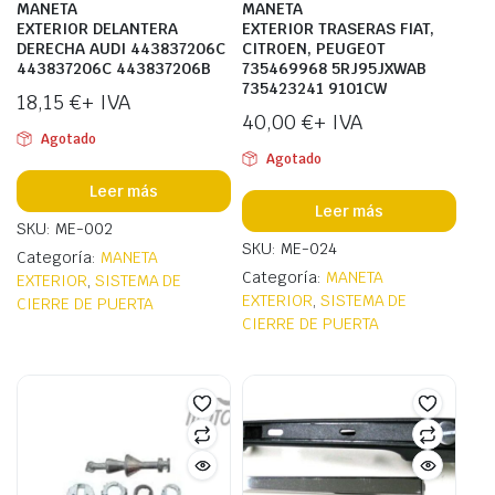
MANETA
MANETA
EXTERIOR DELANTERA
EXTERIOR TRASERAS FIAT,
DERECHA AUDI 443837206C
CITROEN, PEUGEOT
443837206C 443837206B
735469968 5RJ95JXWAB
735423241 9101CW
18,15
€
+ IVA
40,00
€
+ IVA
Agotado
Agotado
Leer más
Leer más
SKU: ME-002
SKU: ME-024
Categoría:
MANETA
Categoría:
MANETA
EXTERIOR
,
SISTEMA DE
EXTERIOR
,
SISTEMA DE
CIERRE DE PUERTA
CIERRE DE PUERTA