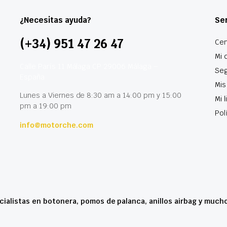
¿Necesitas ayuda?
Ser
(+34) 951 47 26 47
Cen
Mi 
Calle París 11 Málaga CP 29006 Málaga –
Seg
España
Mis
Lunes a Viernes de 8:30 am a 14:00 pm y 15:00
Mi 
pm a 19:00 pm
Pol
info@motorche.com
cialistas en botonera, pomos de palanca, anillos airbag y much