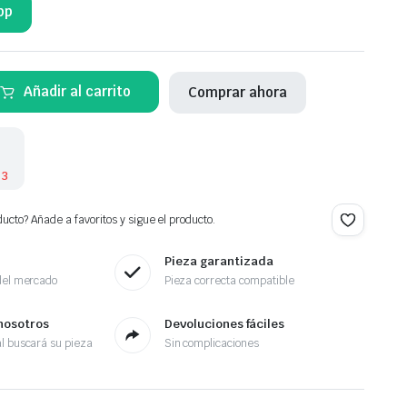
pp
Añadir al carrito
Comprar ahora
 3
ucto? Añade a favoritos y sigue el producto.
Pieza garantizada
del mercado
Pieza correcta compatible
nosotros
Devoluciones fáciles
l buscará su pieza
Sin complicaciones