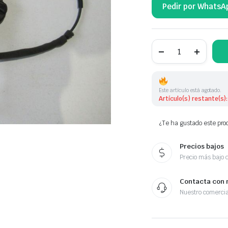
Pedir por WhatsA
CERRADURA
DE
PUERTA
7E0843654BP
7E0843654BP
cantidad
Este artículo está agotado.
Artículo(s) restante(s):
¿Te ha gustado este prod
Precios bajos
Precio más bajo 
Contacta con 
Nuestro comercia