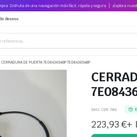
pra. Disfruta de una navegación más fácil, rápida y segura
¡Explora nues
 de deseos
CERRADURA DE PUERTA 7E0843654BP 7E0843654BP
CERRAD
7E0843
SKU:
CER-786
223,93
€
+ 