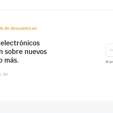
0% de descuento en
 electrónicos
n sobre nuevos
o más.
Al su
. ¡No