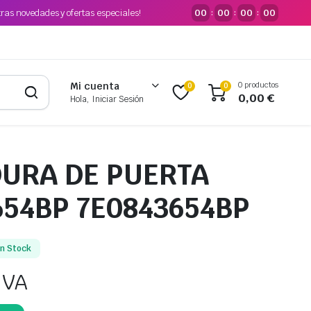
tras novedades y ofertas especiales!
00
00
00
00
:
:
:
0 productos
Mi cuenta
0
0
0,00
€
Hola, Iniciar Sesión
URA DE PUERTA
654BP 7E0843654BP
En Stock
IVA