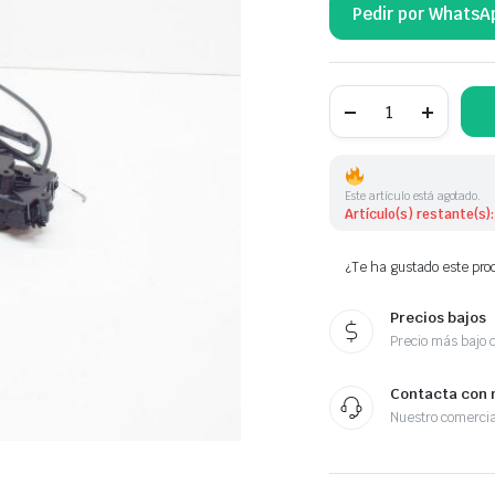
Pedir por WhatsA
CERRADURA
DE
PUERTA
7E0843653BS
7E0843653BS
cantidad
Este artículo está agotado.
Artículo(s) restante(s):
¿Te ha gustado este prod
Precios bajos
Precio más bajo 
Contacta con 
Nuestro comercia