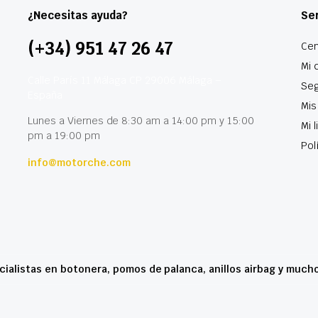
¿Necesitas ayuda?
Ser
(+34) 951 47 26 47
Cen
Mi 
Calle París 11 Málaga CP 29006 Málaga –
Seg
España
Mis
Lunes a Viernes de 8:30 am a 14:00 pm y 15:00
Mi 
pm a 19:00 pm
Pol
info@motorche.com
cialistas en botonera, pomos de palanca, anillos airbag y much