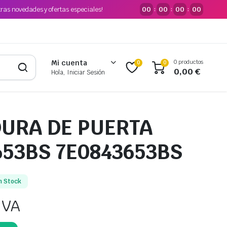
tras novedades y ofertas especiales!
00
00
00
00
:
:
:
0 productos
Mi cuenta
0
0
0,00
€
Hola, Iniciar Sesión
URA DE PUERTA
653BS 7E0843653BS
n Stock
IVA