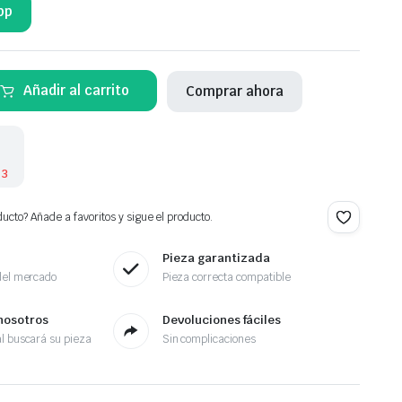
pp
Añadir al carrito
Comprar ahora
 3
ucto? Añade a favoritos y sigue el producto.
Pieza garantizada
del mercado
Pieza correcta compatible
nosotros
Devoluciones fáciles
l buscará su pieza
Sin complicaciones