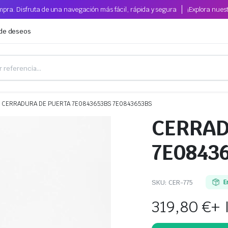
pra. Disfruta de una navegación más fácil, rápida y segura
¡Explora nues
 de deseos
CERRADURA DE PUERTA 7E0843653BS 7E0843653BS
CERRAD
7E0843
SKU:
CER-775
E
319,80
€
+ 