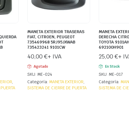
MANETA EXTERIOR TRASERAS
MANETA EXTER
ZQUIERDA
FIAT, CITROEN, PEUGEOT
DERECHA CITRO
OT
735469968 5RJ95JXWAB
TOYOTA 9101AH
AB
735423241 9101CW
692100H901
40,00
€
+ IVA
25,00
€
+ I
Agotado
En Stock
SKU: ME-024
SKU: ME-017
TERIOR
,
Categoría:
MANETA EXTERIOR
,
Categoría:
MAN
 PUERTA
SISTEMA DE CIERRE DE PUERTA
SISTEMA DE CI