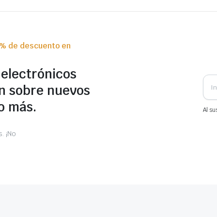
0% de descuento en
 electrónicos
n sobre nuevos
o más.
Al su
. ¡No