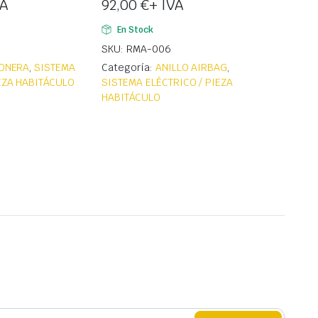
VA
92,00
€
+ IVA
En Stock
SKU: RMA-006
ONERA
,
SISTEMA
Categoría:
ANILLO AIRBAG
,
IEZA HABITÁCULO
SISTEMA ELÉCTRICO / PIEZA
HABITÁCULO