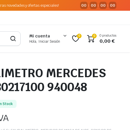
tras novedades y ofertas especiales!
00
00
00
00
:
:
:
0 productos
Mi cuenta
0
0
0,00
€
Hola, Iniciar Sesión
IMETRO MERCEDES
80217100 940048
n Stock
IVA