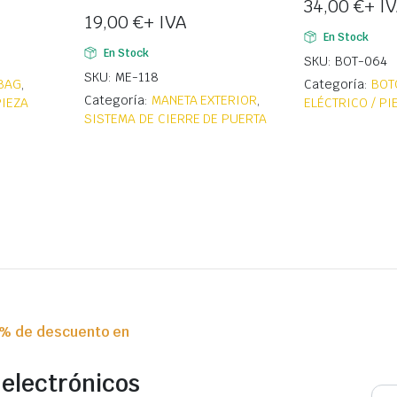
34,00
€
+ I
19,00
€
+ IVA
En Stock
En Stock
SKU: BOT-064
SKU: ME-118
RBAG
,
Categoría:
BOT
Categoría:
MANETA EXTERIOR
,
PIEZA
ELÉCTRICO / P
SISTEMA DE CIERRE DE PUERTA
0% de descuento en
 electrónicos