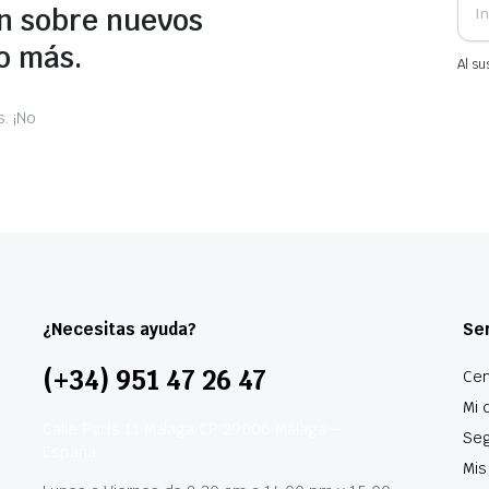
n sobre nuevos
o más.
Al su
. ¡No
¿Necesitas ayuda?
Ser
(+34) 951 47 26 47
Cen
Mi 
Calle París 11 Málaga CP 29006 Málaga –
Seg
España
Mis