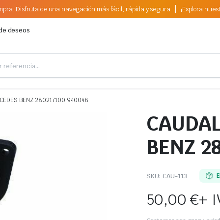
pra. Disfruta de una navegación más fácil, rápida y segura
¡Explora nues
 de deseos
EDES BENZ 280217100 940048
CAUDAL
BENZ 2
SKU:
CAU-113
E
50,00
€
+ 