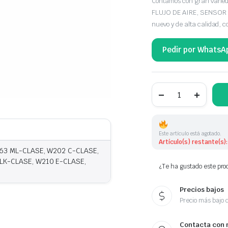
Contamos con gran var
FLUJO DE AIRE, SENSOR 
nuevo y de alta calidad, 
Pedir por WhatsA
CAUDALIMETRO
MERCEDES
BENZ
280217100
940048
cantidad
Este artículo está agotado.
Artículo(s) restante(s):
163 ML-CLASE, W202 C-CLASE,
LK-CLASE, W210 E-CLASE,
¿Te ha gustado este prod
Precios bajos
Precio más bajo 
Contacta con 