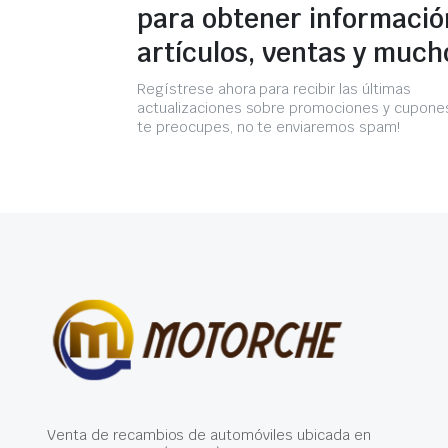
para obtener informació
artículos, ventas y much
Regístrese ahora para recibir las últimas
actualizaciones sobre promociones y cupones
te preocupes, no te enviaremos spam!
Venta de recambios de automóviles ubicada en