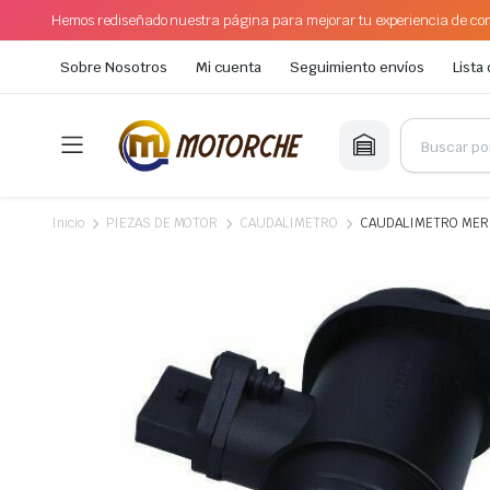
Hemos rediseñado nuestra página para mejorar tu experiencia de com
Sobre Nosotros
Mi cuenta
Seguimiento envíos
Lista
Inicio
PIEZAS DE MOTOR
CAUDALIMETRO
CAUDALIMETRO MERC