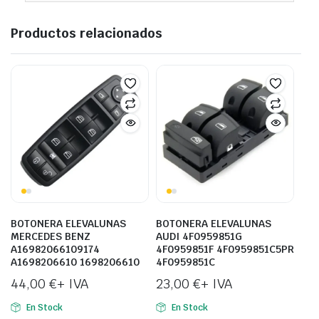
Productos relacionados
BOTONERA ELEVALUNAS
BOTONERA ELEVALUNAS
MERCEDES BENZ
AUDI 4F0959851G
A16982066109174
4F0959851F 4F0959851C5PR
A1698206610 1698206610
4F0959851C
44,00
€
+ IVA
23,00
€
+ IVA
En Stock
En Stock