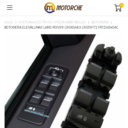
0
Inicio
SISTEMA ELÉCTRICO / PIEZA HABITÁCULO
BOTONERA
BOTONERA ELEVALUNAS LAND ROVER LR085483 LR059772 FK7214540AC