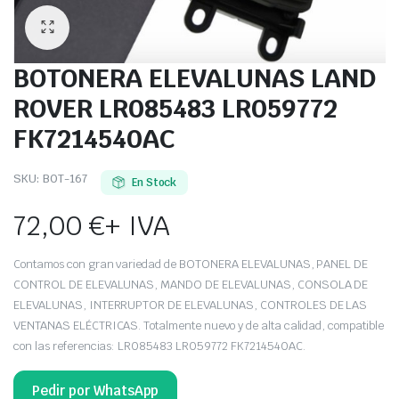
BOTONERA ELEVALUNAS LAND
ROVER LR085483 LR059772
FK7214540AC
SKU:
BOT-167
En Stock
72,00
€
+ IVA
Contamos con gran variedad de BOTONERA ELEVALUNAS, PANEL DE
CONTROL DE ELEVALUNAS, MANDO DE ELEVALUNAS, CONSOLA DE
ELEVALUNAS, INTERRUPTOR DE ELEVALUNAS, CONTROLES DE LAS
VENTANAS ELÉCTRICAS. Totalmente nuevo y de alta calidad, compatible
con las referencias: LR085483 LR059772 FK7214540AC.
Pedir por WhatsApp