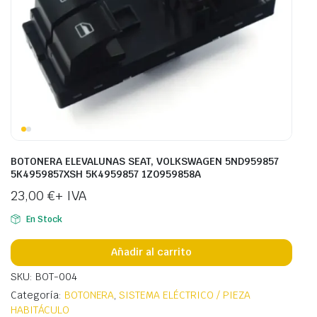
BOTONERA ELEVALUNAS SEAT, VOLKSWAGEN 5ND959857
5K4959857XSH 5K4959857 1Z0959858A
23,00
€
+ IVA
En Stock
Añadir al carrito
SKU: BOT-004
Categoría:
BOTONERA
,
SISTEMA ELÉCTRICO / PIEZA
HABITÁCULO