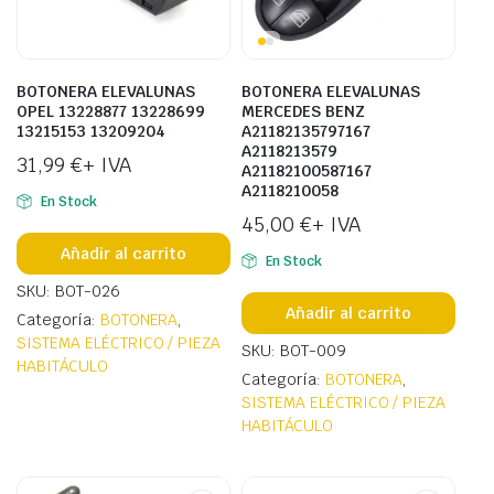
BOTONERA ELEVALUNAS
BOTONERA ELEVALUNAS
OPEL 13228877 13228699
MERCEDES BENZ
13215153 13209204
A21182135797167
A2118213579
31,99
€
+ IVA
A21182100587167
A2118210058
En Stock
45,00
€
+ IVA
Añadir al carrito
En Stock
SKU: BOT-026
Añadir al carrito
Categoría:
BOTONERA
,
SISTEMA ELÉCTRICO / PIEZA
SKU: BOT-009
HABITÁCULO
Categoría:
BOTONERA
,
SISTEMA ELÉCTRICO / PIEZA
HABITÁCULO