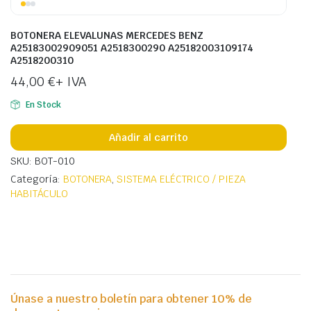
BOTONERA ELEVALUNAS MERCEDES BENZ
A25183002909051 A2518300290 A25182003109174
A2518200310
44,00
€
+ IVA
En Stock
Añadir al carrito
SKU: BOT-010
Categoría:
BOTONERA
,
SISTEMA ELÉCTRICO / PIEZA
HABITÁCULO
Únase a nuestro boletín para obtener 10% de