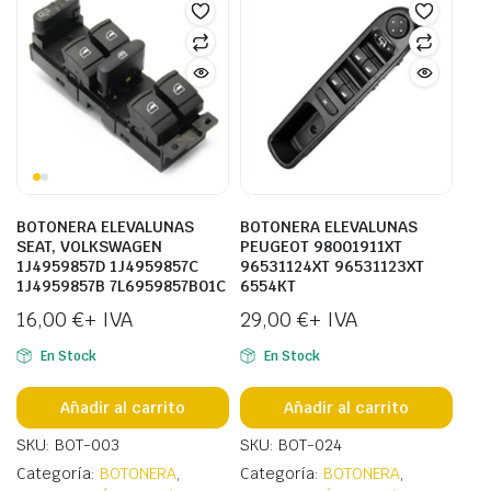
BOTONERA ELEVALUNAS
BOTONERA ELEVALUNAS
SEAT, VOLKSWAGEN
PEUGEOT 98001911XT
1J4959857D 1J4959857C
96531124XT 96531123XT
1J4959857B 7L6959857B01C
6554KT
16,00
€
+ IVA
29,00
€
+ IVA
En Stock
En Stock
Añadir al carrito
Añadir al carrito
SKU: BOT-003
SKU: BOT-024
Categoría:
BOTONERA
,
Categoría:
BOTONERA
,