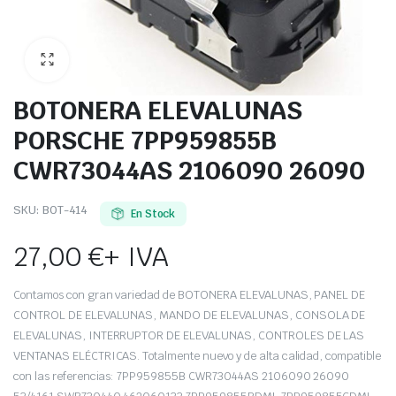
BOTONERA ELEVALUNAS
PORSCHE 7PP959855B
CWR73044AS 2106090 26090
SKU:
BOT-414
En Stock
27,00
€
+ IVA
Contamos con gran variedad de BOTONERA ELEVALUNAS, PANEL DE
CONTROL DE ELEVALUNAS, MANDO DE ELEVALUNAS, CONSOLA DE
ELEVALUNAS, INTERRUPTOR DE ELEVALUNAS, CONTROLES DE LAS
VENTANAS ELÉCTRICAS. Totalmente nuevo y de alta calidad, compatible
con las referencias: 7PP959855B CWR73044AS 2106090 26090