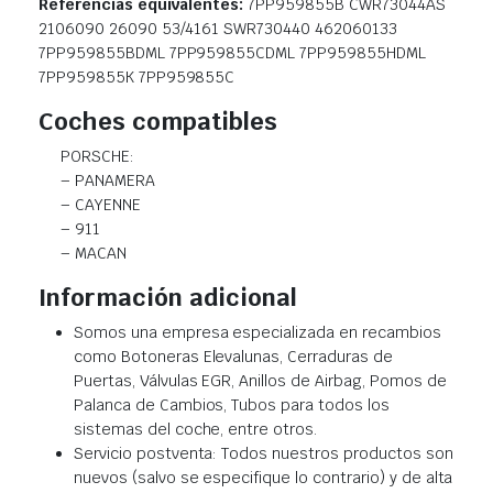
Referencias equivalentes:
7PP959855B CWR73044AS
2106090 26090 53/4161 SWR730440 462060133
7PP959855BDML 7PP959855CDML 7PP959855HDML
7PP959855K 7PP959855C
Coches compatibles
PORSCHE:
– PANAMERA
– CAYENNE
– 911
– MACAN
Información adicional
Somos una empresa especializada en recambios
como Botoneras Elevalunas, Cerraduras de
Puertas, Válvulas EGR, Anillos de Airbag, Pomos de
Palanca de Cambios, Tubos para todos los
sistemas del coche, entre otros.
Servicio postventa: Todos nuestros productos son
nuevos (salvo se especifique lo contrario) y de alta