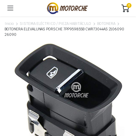
0
Inicio
SISTEMA ELÉCTRICO / PIEZA HABITÁCULO
BOTONERA
BOTONERA ELEVALUNAS PORSCHE 7PP959855B CWR73044AS 2106090
26090