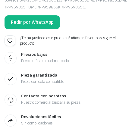
53/4161 SWR730440 462060133 7PP959855BDML 7PP959855CDML
7PP959855HDML 7PP959855K 7PP959855C.
Pedir por WhatsApp
¿Te ha gustado este producto? Añade a favoritos y sigue el
producto.
Precios bajos
Precio más bajo del mercado
Pieza garantizada
Pieza correcta compatible
Contacta con nosotros
Nuestro comercial buscará su pieza
Devoluciones fáciles
Sin complicaciones