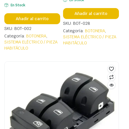
En Stock
En Stock
Añadir al carrito
Añadir al carrito
SKU: BOT-028
SKU: BOT-002
Categoría:
BOTONERA
,
Categoría:
BOTONERA
,
SISTEMA ELÉCTRICO / PIEZA
SISTEMA ELÉCTRICO / PIEZA
HABITÁCULO
HABITÁCULO