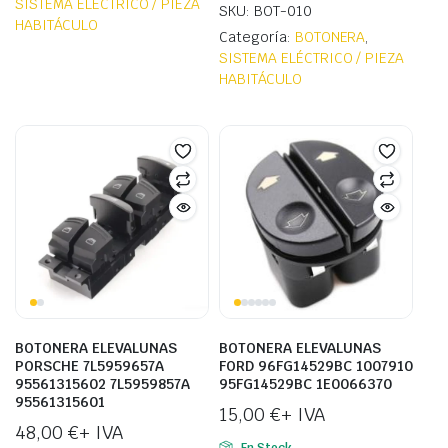
SISTEMA ELÉCTRICO / PIEZA
SKU: BOT-010
HABITÁCULO
Categoría:
BOTONERA
,
SISTEMA ELÉCTRICO / PIEZA
HABITÁCULO
BOTONERA ELEVALUNAS
BOTONERA ELEVALUNAS
PORSCHE 7L5959657A
FORD 96FG14529BC 1007910
95561315602 7L5959857A
95FG14529BC 1E0066370
95561315601
15,00
€
+ IVA
48,00
€
+ IVA