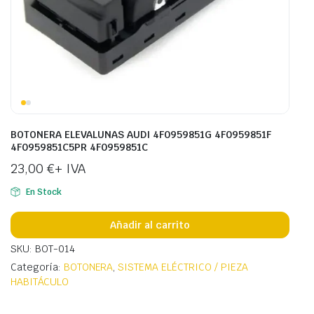
BOTONERA ELEVALUNAS AUDI 4F0959851G 4F0959851F
4F0959851C5PR 4F0959851C
23,00
€
+ IVA
En Stock
Añadir al carrito
SKU: BOT-014
Categoría:
BOTONERA
,
SISTEMA ELÉCTRICO / PIEZA
HABITÁCULO