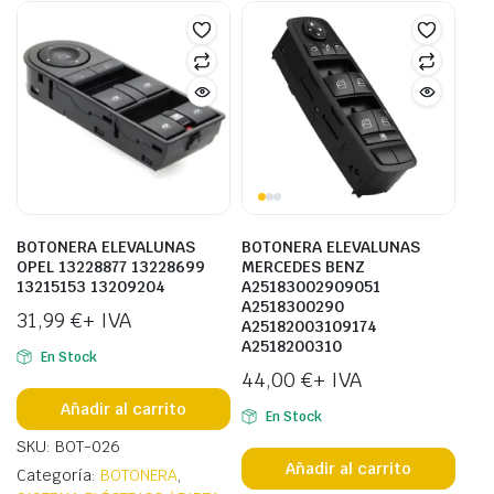
BOTONERA ELEVALUNAS
BOTONERA ELEVALUNAS
OPEL 13228877 13228699
MERCEDES BENZ
13215153 13209204
A25183002909051
A2518300290
31,99
€
+ IVA
A25182003109174
A2518200310
En Stock
44,00
€
+ IVA
Añadir al carrito
En Stock
SKU: BOT-026
Añadir al carrito
Categoría:
BOTONERA
,