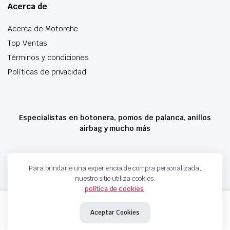
Acerca de
Acerca de Motorche
Top Ventas
Términos y condiciones
Políticas de privacidad
Especialistas en botonera, pomos de palanca, anillos
airbag y mucho más
Copyright 2024 © Motorche Autoparts. Todos los derechos reservados
Para brindarle una experiencia de compra personalizada,
nuestro sitio utiliza cookies.
política de cookies
.
BOTONERA ELEVALUNAS
Añadir al carrito
CITROEN
Aceptar Cookies
6554HA
6554GZ