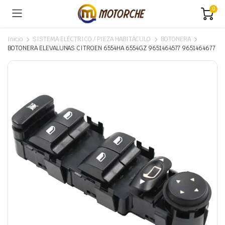
0
Inicio
SISTEMA ELÉCTRICO / PIEZA HABITÁCULO
BOTONERA
BOTONERA ELEVALUNAS CITROEN 6554HA 6554GZ 9651464577 9651464677