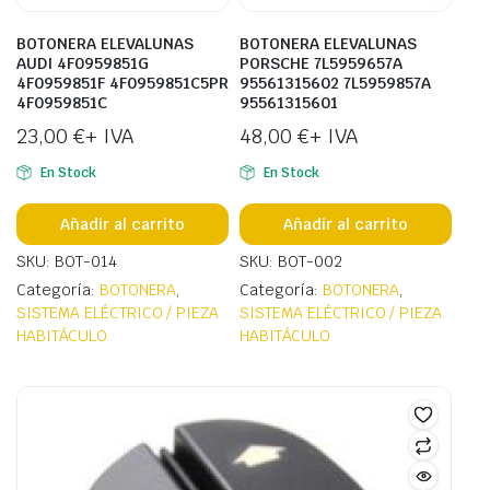
BOTONERA ELEVALUNAS
BOTONERA ELEVALUNAS
AUDI 4F0959851G
PORSCHE 7L5959657A
4F0959851F 4F0959851C5PR
95561315602 7L5959857A
4F0959851C
95561315601
23,00
€
+ IVA
48,00
€
+ IVA
En Stock
En Stock
Añadir al carrito
Añadir al carrito
SKU: BOT-014
SKU: BOT-002
Categoría:
BOTONERA
,
Categoría:
BOTONERA
,
SISTEMA ELÉCTRICO / PIEZA
SISTEMA ELÉCTRICO / PIEZA
HABITÁCULO
HABITÁCULO