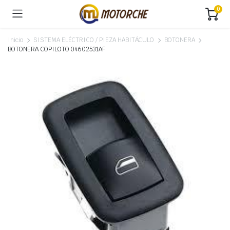
0
Inicio
SISTEMA ELÉCTRICO / PIEZA HABITÁCULO
BOTONERA
BOTONERA COPILOTO 04602531AF