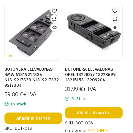
BOTONERA ELEVALUNAS
BOTONERA ELEVALUNAS
BMW 61319217334
OPEL 13228877 13228699
61319217333 61319217332
13215153 13209204
9217334
31,99
€
+ IVA
59,00
€
+ IVA
En Stock
En Stock
Añadir al carrito
Añadir al carrito
SKU: BOT-026
SKU: BOT-018
Categoría:
BOTONERA
,