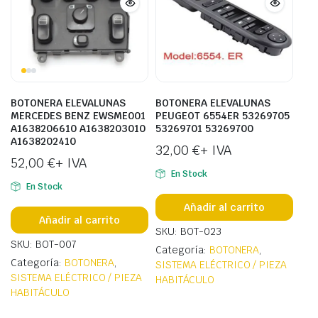
BOTONERA ELEVALUNAS
BOTONERA ELEVALUNAS
MERCEDES BENZ EWSME001
PEUGEOT 6554ER 53269705
A1638206610 A1638203010
53269701 53269700
A1638202410
32,00
€
+ IVA
52,00
€
+ IVA
En Stock
En Stock
Añadir al carrito
Añadir al carrito
SKU: BOT-023
SKU: BOT-007
Categoría:
BOTONERA
,
Categoría:
BOTONERA
,
SISTEMA ELÉCTRICO / PIEZA
SISTEMA ELÉCTRICO / PIEZA
HABITÁCULO
HABITÁCULO