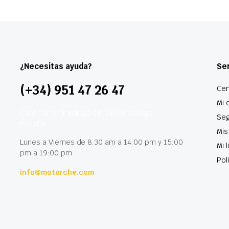
¿Necesitas ayuda?
Ser
(+34) 951 47 26 47
Cen
Mi 
Calle París 11 Málaga CP 29006 Málaga –
Seg
España
Mis
Lunes a Viernes de 8:30 am a 14:00 pm y 15:00
Mi 
pm a 19:00 pm
Pol
info@motorche.com