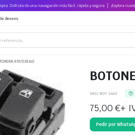
pra. Disfruta de una navegación más fácil, rápida y segura
¡Explora nues
 de deseos
TONERA 935703E410
BOTONE
SKU:
BOT-1463
75,00
€
+ I
Pedir por WhatsA