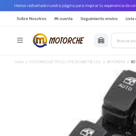
Hemos rediseñado nuestra página para mejorar tu experiencia de com
Sobre Nosotros
Mi cuenta
Seguimiento envíos
Lista
Inicio
SISTEMA ELÉCTRICO / PIEZA HABITÁCULO
BOTONERA
BO