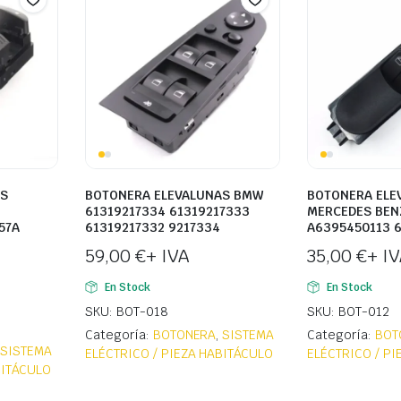
AS
BOTONERA ELEVALUNAS BMW
BOTONERA ELE
61319217334 61319217333
MERCEDES BEN
57A
61319217332 9217334
A6395450113 
59,00
€
+ IVA
35,00
€
+ I
En Stock
En Stock
SKU: BOT-018
SKU: BOT-012
Categoría:
BOTONERA
,
SISTEMA
Categoría:
BOT
,
SISTEMA
ELÉCTRICO / PIEZA HABITÁCULO
ELÉCTRICO / P
BITÁCULO