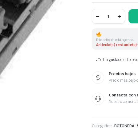
BOTONERA
935703E410
cantidad
Este artículo está agotado.
Artículo(s) restante(s):
¿Te ha gustado este prod
Precios bajos
Precio más bajo 
Contacta con 
Nuestro comercia
,
Categorías:
BOTONERA