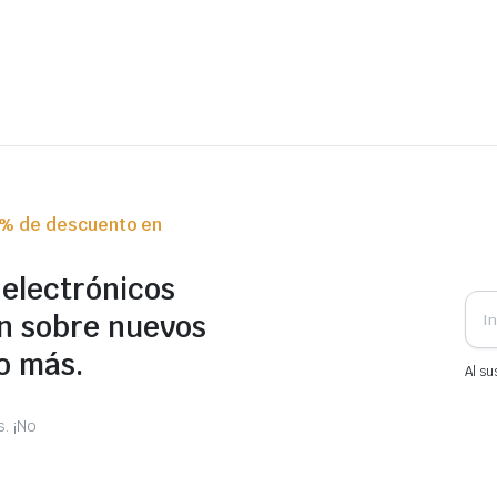
0% de descuento en
 electrónicos
n sobre nuevos
o más.
Al su
. ¡No