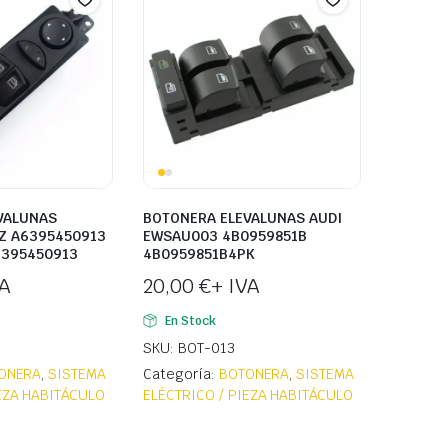
VALUNAS
BOTONERA ELEVALUNAS AUDI
Z A6395450913
EWSAU003 4B0959851B
6395450913
4B0959851B4PK
VA
20,00
€
+ IVA
En Stock
SKU: BOT-013
ONERA
,
SISTEMA
Categoría:
BOTONERA
,
SISTEMA
IEZA HABITÁCULO
ELÉCTRICO / PIEZA HABITÁCULO