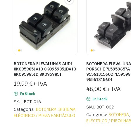
BOTONERA ELEVALUNAS AUDI
BOTONERA ELEVALUN
8K0959851V10 8K0959851DV10
PORSCHE 7L5959657A
8K0959851D 8K0959851
95561315602 7L59598
95561315601
19,99
€
+ IVA
48,00
€
+ IVA
En Stock
En Stock
SKU: BOT-016
SKU: BOT-002
Categoría:
BOTONERA
,
SISTEMA
Categoría:
BOTONERA
ELÉCTRICO / PIEZA HABITÁCULO
ELÉCTRICO / PIEZA HA