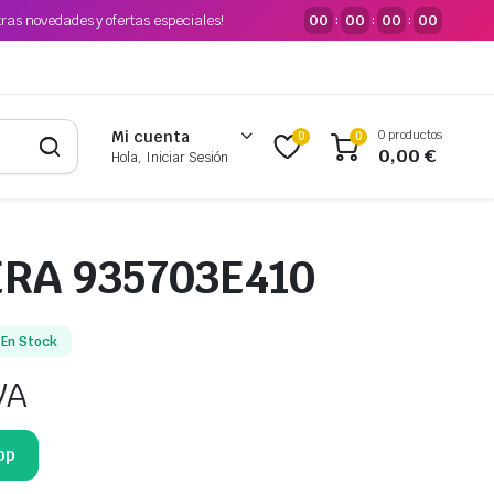
tras novedades y ofertas especiales!
00
00
00
00
:
:
:
0 productos
Mi cuenta
0
0
0,00
€
Hola, Iniciar Sesión
RA 935703E410
En Stock
VA
pp