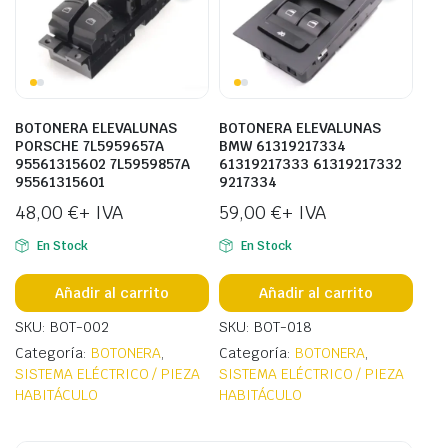
BOTONERA ELEVALUNAS
BOTONERA ELEVALUNAS
PORSCHE 7L5959657A
BMW 61319217334
95561315602 7L5959857A
61319217333 61319217332
95561315601
9217334
48,00
€
+ IVA
59,00
€
+ IVA
En Stock
En Stock
Añadir al carrito
Añadir al carrito
SKU: BOT-002
SKU: BOT-018
Categoría:
BOTONERA
,
Categoría:
BOTONERA
,
SISTEMA ELÉCTRICO / PIEZA
SISTEMA ELÉCTRICO / PIEZA
HABITÁCULO
HABITÁCULO