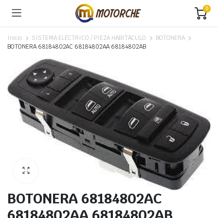
0
Inicio
SISTEMA ELÉCTRICO / PIEZA HABITÁCULO
BOTONERA
BOTONERA 68184802AC 68184802AA 68184802AB
BOTONERA 68184802AC
68184802AA 68184802AB