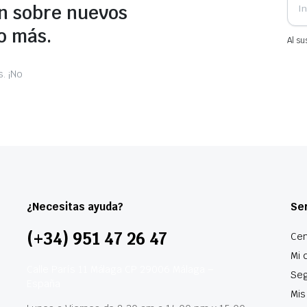
n sobre nuevos
o más.
Al su
. ¡No
¿Necesitas ayuda?
Ser
(+34) 951 47 26 47
Cen
Mi 
Calle París 11 Málaga CP 29006 Málaga –
Seg
España
Mis