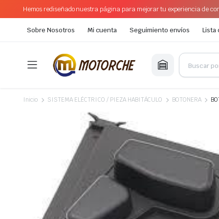
Hemos rediseñado nuestra página para mejorar tu experiencia de com
Sobre Nosotros
Mi cuenta
Seguimiento envíos
Lista
Inicio
SISTEMA ELÉCTRICO / PIEZA HABITÁCULO
BOTONERA
BO