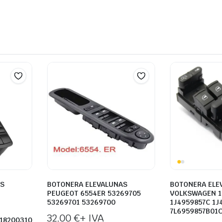
AS
BOTONERA ELEVALUNAS
BOTONERA ELE
PEUGEOT 6554ER 53269705
VOLKSWAGEN 1
53269701 53269700
1J4959857C 1J
7L6959857B01
32,00
€
+ IVA
518200310