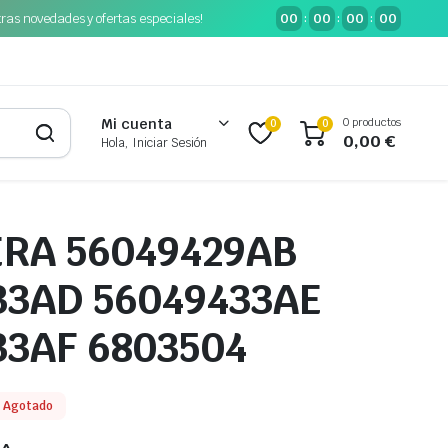
tras novedades y ofertas especiales!
00
00
00
00
:
:
:
0 productos
Mi cuenta
0
0
0,00
€
Hola, Iniciar Sesión
RA 56049429AB
33AD 56049433AE
33AF 6803504
Agotado