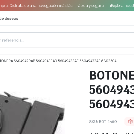
pra. Disfruta de una navegación más fácil, rápida y segura
¡Explora nues
 de deseos
TONERA 56049429AB 56049433AD 56049433AE 56049433AF 6803504
BOTONE
560494
560494
SKU:
BOT-1460