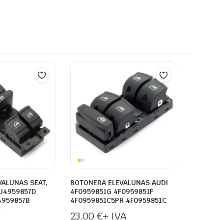
VALUNAS SEAT,
BOTONERA ELEVALUNAS AUDI
J4959857D
4F0959851G 4F0959851F
4959857B
4F0959851C5PR 4F0959851C
C
23,00
€
+ IVA