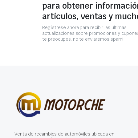
para obtener informació
artículos, ventas y much
Regístrese ahora para recibir las últimas
actualizaciones sobre promociones y cupones
te preocupes, no te enviaremos spam!
Venta de recambios de automóviles ubicada en