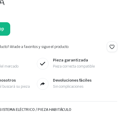
VA
pp
ucto? Añade a favoritos y sigue el producto.
Pieza garantizada
del mercado
Pieza correcta compatible
nosotros
Devoluciones fáciles
l buscará su pieza
Sin complicaciones
SISTEMA ELÉCTRICO / PIEZA HABITÁCULO