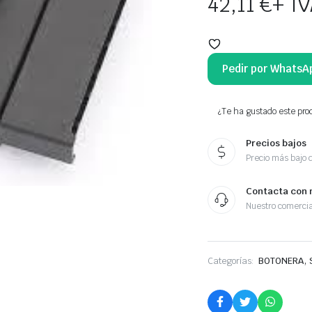
42,11
€
+ I
Pedir por WhatsA
¿Te ha gustado este prod
Precios bajos
Precio más bajo 
Contacta con 
Nuestro comercia
,
Categorías:
BOTONERA