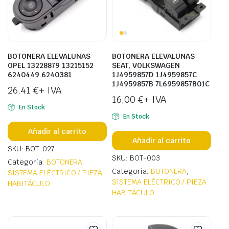
BOTONERA ELEVALUNAS
BOTONERA ELEVALUNAS
OPEL 13228879 13215152
SEAT, VOLKSWAGEN
6240449 6240381
1J4959857D 1J4959857C
1J4959857B 7L6959857B01C
26,41
€
+ IVA
16,00
€
+ IVA
En Stock
En Stock
Añadir al carrito
Añadir al carrito
SKU: BOT-027
SKU: BOT-003
Categoría:
BOTONERA
,
Categoría:
BOTONERA
,
SISTEMA ELÉCTRICO / PIEZA
SISTEMA ELÉCTRICO / PIEZA
HABITÁCULO
HABITÁCULO