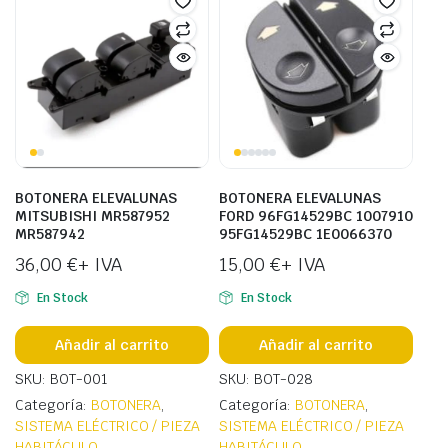
BOTONERA ELEVALUNAS
BOTONERA ELEVALUNAS
MITSUBISHI MR587952
FORD 96FG14529BC 1007910
MR587942
95FG14529BC 1E0066370
36,00
€
+ IVA
15,00
€
+ IVA
En Stock
En Stock
Añadir al carrito
Añadir al carrito
SKU: BOT-001
SKU: BOT-028
Categoría:
BOTONERA
,
Categoría:
BOTONERA
,
SISTEMA ELÉCTRICO / PIEZA
SISTEMA ELÉCTRICO / PIEZA
HABITÁCULO
HABITÁCULO