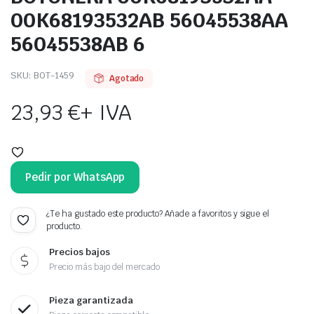
00K68193532AB 56045538AA
56045538AB 6
SKU:
BOT-1459
Agotado
23,93
€
+ IVA
Pedir por WhatsApp
¿Te ha gustado este producto? Añade a favoritos y sigue el
producto.
Precios bajos
Precio más bajo del mercado
Pieza garantizada