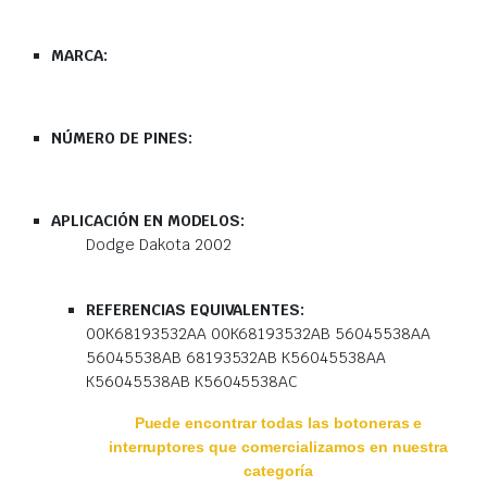
MARCA:
NÚMERO DE PINES:
APLICACIÓN EN MODELOS:
Dodge Dakota 2002
REFERENCIAS EQUIVALENTES:
00K68193532AA 00K68193532AB 56045538AA
56045538AB 68193532AB K56045538AA
K56045538AB K56045538AC
Puede encontrar todas las botoneras e
interruptores que comercializamos en nuestra
categoría