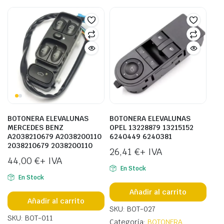
BOTONERA ELEVALUNAS
BOTONERA ELEVALUNAS
MERCEDES BENZ
OPEL 13228879 13215152
A2038210679 A2038200110
6240449 6240381
2038210679 2038200110
26,41
€
+ IVA
44,00
€
+ IVA
En Stock
En Stock
Añadir al carrito
Añadir al carrito
SKU: BOT-027
SKU: BOT-011
Categoría:
BOTONERA
,