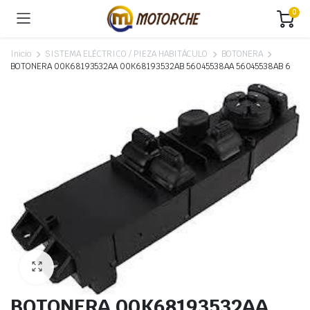
0
Inicio
SISTEMA ELÉCTRICO / PIEZA HABITÁCULO
BOTONERA
BOTONERA 00K68193532AA 00K68193532AB 56045538AA 56045538AB 6
BOTONERA 00K68193532AA