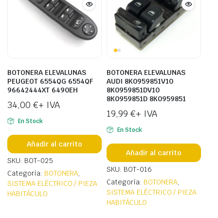
BOTONERA ELEVALUNAS
BOTONERA ELEVALUNAS
PEUGEOT 6554QG 6554QF
AUDI 8K0959851V10
96642444XT 6490EH
8K0959851DV10
8K0959851D 8K0959851
34,00
€
+ IVA
19,99
€
+ IVA
En Stock
En Stock
Añadir al carrito
Añadir al carrito
SKU: BOT-025
SKU: BOT-016
Categoría:
BOTONERA
,
Categoría:
BOTONERA
,
SISTEMA ELÉCTRICO / PIEZA
SISTEMA ELÉCTRICO / PIEZA
HABITÁCULO
HABITÁCULO