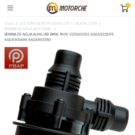
0
Inicio
SISTEMA DE REFRIGERACIÓN Y CALEFACCIÓN
BOMBA DE AGUA ADICIONAL
BOMBA DE AGUA AUXILIAR BMW, MINI V20160002 64116922699
64116904496 64116903350