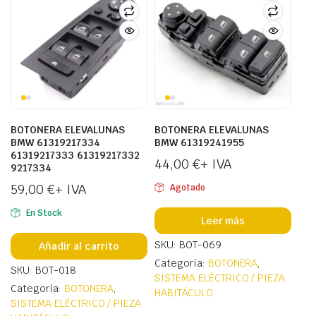
BOTONERA ELEVALUNAS
BOTONERA ELEVALUNAS
BMW 61319217334
BMW 61319241955
61319217333 61319217332
44,00
€
+ IVA
9217334
59,00
€
+ IVA
Agotado
En Stock
Leer más
SKU: BOT-069
Añadir al carrito
Categoría:
BOTONERA
,
SKU: BOT-018
SISTEMA ELÉCTRICO / PIEZA
Categoría:
BOTONERA
,
HABITÁCULO
SISTEMA ELÉCTRICO / PIEZA