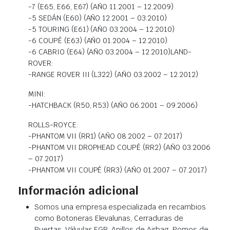
-7 (E65, E66, E67) (AÑO 11.2001 – 12.2009)
-5 SEDÁN (E60) (AÑO 12.2001 – 03.2010)
-5 TOURING (E61) (AÑO 03.2004 – 12.2010)
-6 COUPÉ (E63) (AÑO 01.2004 – 12.2010)
-6 CABRIO (E64) (AÑO 03.2004 – 12.2010)LAND-
ROVER:
-RANGE ROVER III (L322) (AÑO 03.2002 – 12.2012)
MINI:
-HATCHBACK (R50, R53) (AÑO 06.2001 – 09.2006)
ROLLS-ROYCE:
-PHANTOM VII (RR1) (AÑO 08.2002 – 07.2017)
-PHANTOM VII DROPHEAD COUPÉ (RR2) (AÑO 03.2006
– 07.2017)
-PHANTOM VII COUPÉ (RR3) (AÑO 01.2007 – 07.2017)
Información adicional
Somos una empresa especializada en recambios
como Botoneras Elevalunas, Cerraduras de
Puertas, Válvulas EGR, Anillos de Airbag, Pomos de