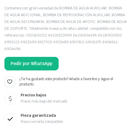
Contamos con gran variedad de BOMBA DE AGUA AUXILIAR, BOMBA
DE AGUA ADICIONAL, BOMBA DE REFRIGERACIÓN AUXILIAR, BOMBA
DE AGUA SECUNDARIA, BOMBA DE AGUA DE APOYO, BOMBA DE AGUA
DE SOPORTE. Totalmente nuevo y de alta calidad, compatible con las
referencias: V20160002 64116922699 64116904496 64116903350
6955122 6922699 6917700 6913489 6907811 6906375 6904541
6904496.
Pedir por WhatsApp
¿Te ha gustado este producto? Añade a favoritos y sigue el
producto.
Precios bajos
Precio más bajo del mercado
Pieza garantizada
Pieza correcta compatible