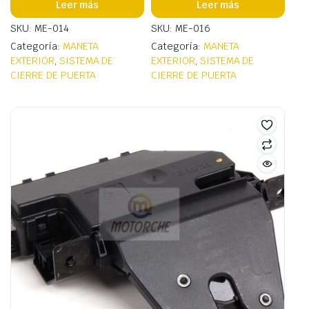
Leer más
Leer más
SKU: ME-014
SKU: ME-016
Categoría:
MANETA
Categoría:
MANETA
EXTERIOR
,
SISTEMA DE
EXTERIOR
,
SISTEMA DE
CIERRE DE PUERTA
CIERRE DE PUERTA