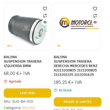
BALONA
BALONA
SUSPENSION TRASERA
SUSPENSION TRASERA
IZQUIERDA BMW
DERECHA MERCEDES BENZ
A2113200825 2113200825
68,00
€
+ IVA
2113201225 2113201625
185,25
€
+ IVA
Agotado
En Stock
Leer más
SKU: SUS-BA-010
Añadir al carrito
Categoría:
BALONA