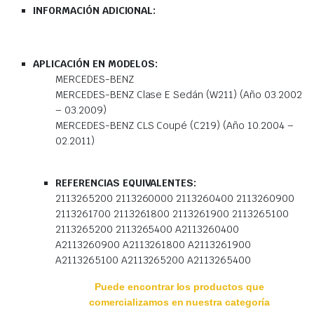
INFORMACIÓN ADICIONAL:
APLICACIÓN EN MODELOS:
MERCEDES-BENZ
MERCEDES-BENZ Clase E Sedán (W211) (Año 03.2002
– 03.2009)
MERCEDES-BENZ CLS Coupé (C219) (Año 10.2004 –
02.2011)
REFERENCIAS EQUIVALENTES:
2113265200 2113260000 2113260400 2113260900
2113261700 2113261800 2113261900 2113265100
2113265200 2113265400 A2113260400
A2113260900 A2113261800 A2113261900
A2113265100 A2113265200 A2113265400
Puede encontrar los productos que
comercializamos en nuestra categoría