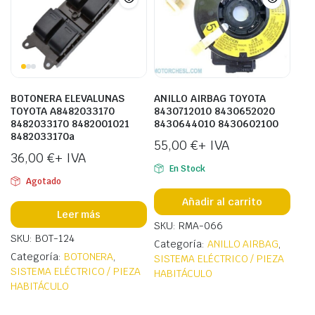
BOTONERA ELEVALUNAS
ANILLO AIRBAG TOYOTA
TOYOTA A8482033170
8430712010 8430652020
8482033170 8482001021
8430644010 8430602100
8482033170a
55,00
€
+ IVA
36,00
€
+ IVA
En Stock
Agotado
Añadir al carrito
Leer más
SKU: RMA-066
SKU: BOT-124
Categoría:
ANILLO AIRBAG
,
Categoría:
BOTONERA
,
SISTEMA ELÉCTRICO / PIEZA
SISTEMA ELÉCTRICO / PIEZA
HABITÁCULO
HABITÁCULO