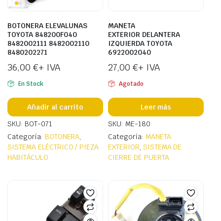
BOTONERA ELEVALUNAS
MANETA
TOYOTA 848200F040
EXTERIOR DELANTERA
8482002111 8482002110
IZQUIERDA TOYOTA
8480202271
6922002040
36,00
€
+ IVA
27,00
€
+ IVA
En Stock
Agotado
Añadir al carrito
Leer más
SKU: BOT-071
SKU: ME-180
Categoría:
BOTONERA
,
Categoría:
MANETA
SISTEMA ELÉCTRICO / PIEZA
EXTERIOR
,
SISTEMA DE
HABITÁCULO
CIERRE DE PUERTA