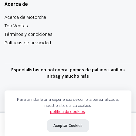
Acerca de
Acerca de Motorche
Top Ventas
Términos y condiciones
Políticas de privacidad
Especialistas en botonera, pomos de palanca, anillos
airbag y mucho más
Copyright 2024 © Motorche Autoparts. Todos los derechos reservados
Para brindarle una experiencia de compra personalizada,
nuestro sitio utiliza cookies.
política de cookies
.
BOMBILLAS
Añadir al carrito
LED
Aceptar Cookies
4000LM
cantidad