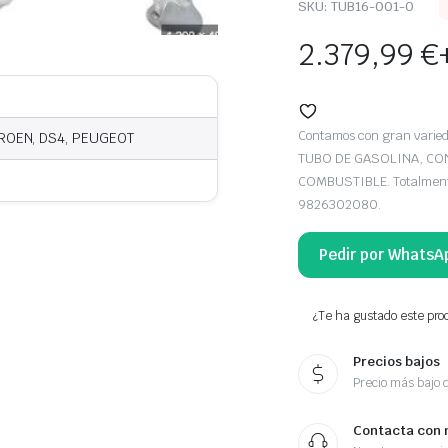
SKU:
TUB16-001-O
2.379,99
€
Contamos con gran var
TROEN, DS4, PEUGEOT
TUBO DE GASOLINA, CO
COMBUSTIBLE. Totalmente 
9826302080.
Pedir por WhatsA
¿Te ha gustado este prod
Precios bajos
Precio más bajo 
Contacta con 