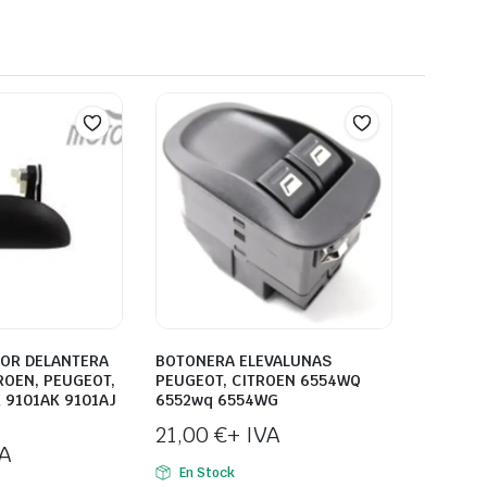
IOR DELANTERA
BOTONERA ELEVALUNAS
ROEN, PEUGEOT,
PEUGEOT, CITROEN 6554WQ
 9101AK 9101AJ
6552wq 6554WG
21,00
€
+ IVA
VA
En Stock