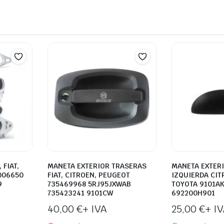
 FIAT,
MANETA EXTERIOR TRASERAS
MANETA EXTER
006650
FIAT, CITROEN, PEUGEOT
IZQUIERDA CIT
9
735469968 5RJ95JXWAB
TOYOTA 9101AK
735423241 9101CW
692200H901
40,00
€
+ IVA
25,00
€
+ I