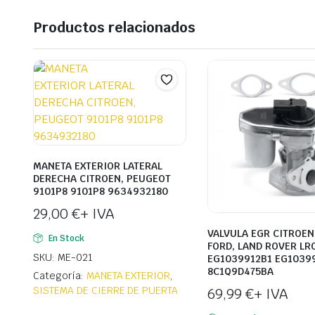
Productos relacionados
MANETA EXTERIOR LATERAL
DERECHA CITROEN, PEUGEOT
9101P8 9101P8 9634932180
29,00
€
+ IVA
VALVULA EGR CITROEN,
En Stock
FORD, LAND ROVER LR
SKU: ME-021
EG1039912B1 EG1039
8C1Q9D475BA
Categoría:
MANETA EXTERIOR
,
SISTEMA DE CIERRE DE PUERTA
69,99
€
+ IVA