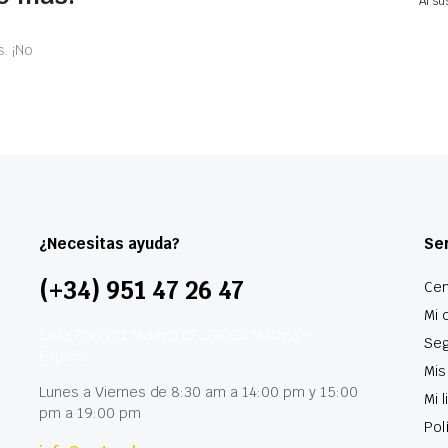
Al su
. ¡No
¿Necesitas ayuda?
Ser
(+34) 951 47 26 47
Cen
Mi 
Calle París 11 Málaga CP 29006 Málaga –
Seg
España
Mis
Lunes a Viernes de 8:30 am a 14:00 pm y 15:00
Mi 
pm a 19:00 pm
Pol