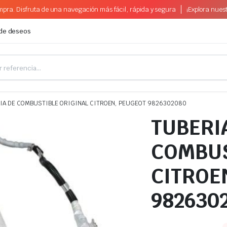
pra. Disfruta de una navegación más fácil, rápida y segura
¡Explora nues
 de deseos
IA DE COMBUSTIBLE ORIGINAL CITROEN, PEUGEOT 9826302080
TUBERI
COMBUS
CITROE
982630