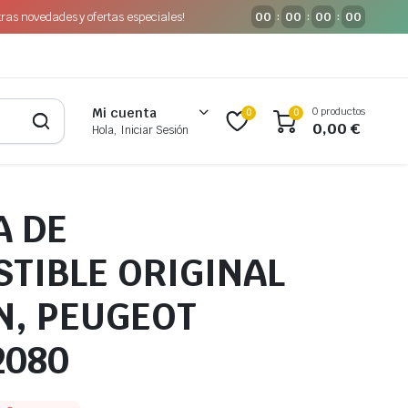
tras novedades y ofertas especiales!
00
00
00
00
:
:
:
0 productos
Mi cuenta
0
0
0,00
€
Hola, Iniciar Sesión
A DE
TIBLE ORIGINAL
N, PEUGEOT
2080