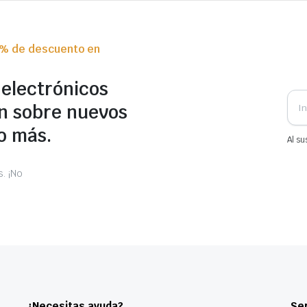
0% de descuento en
 electrónicos
n sobre nuevos
o más.
Al su
. ¡No
¿Necesitas ayuda?
Ser