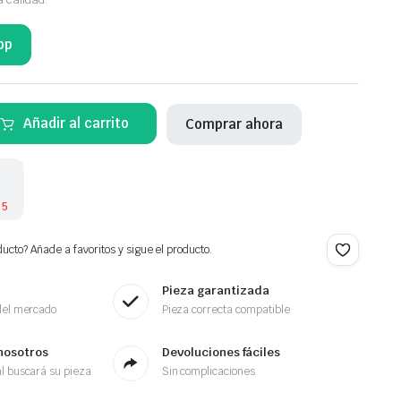
pp
Añadir al carrito
Comprar ahora
 5
ucto? Añade a favoritos y sigue el producto.
Pieza garantizada
del mercado
Pieza correcta compatible
nosotros
Devoluciones fáciles
l buscará su pieza
Sin complicaciones