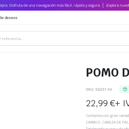
pra. Disfruta de una navegación más fácil, rápida y segura
¡Explora nues
 de deseos
O
POMO D
SKU:
SQ217-5V
22,99
€
+ I
Contamos con gran var
CAMBIO, CABEZA DE PA
Totalmente nuevo y de alt