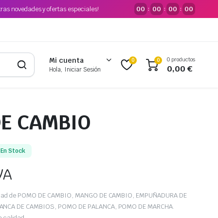
tras novedades y ofertas especiales!
00
00
00
00
:
:
:
0 productos
Mi cuenta
0
0
0,00
€
Hola, Iniciar Sesión
E CAMBIO
En Stock
VA
iedad de POMO DE CAMBIO, MANGO DE CAMBIO, EMPUÑADURA DE
LANCA DE CAMBIOS, POMO DE PALANCA, POMO DE MARCHA.
a calidad.