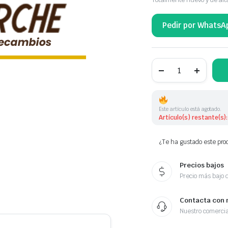
Pedir por WhatsA
POMO
DE
CAMBIO
cantidad
Este artículo está agotado.
Artículo(s) restante(s):
¿Te ha gustado este prod
Precios bajos
Precio más bajo 
Contacta con 
Nuestro comercia