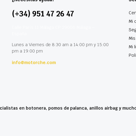
(+34) 951 47 26 47
Cen
Mi 
Calle París 11 Málaga CP 29006 Málaga –
Seg
España
Mis
Lunes a Viernes de 8:30 am a 14:00 pm y 15:00
Mi 
pm a 19:00 pm
Pol
info@motorche.com
cialistas en botonera, pomos de palanca, anillos airbag y much