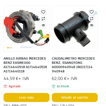
ANILLO AIRBAG MERCEDES
CAUDALIMETRO MERCEDES
BENZ EASME000
BENZ, SSANGYONG
A1714640918 A1714640518
A0000940948 280217114
A1714640118
940948
44,59
€
+ IVA
62,00
€
+ IVA
Agotado
En Stock
Leer más
Añadir al carrito
SKU: RMA-005
SKU: CAU-004