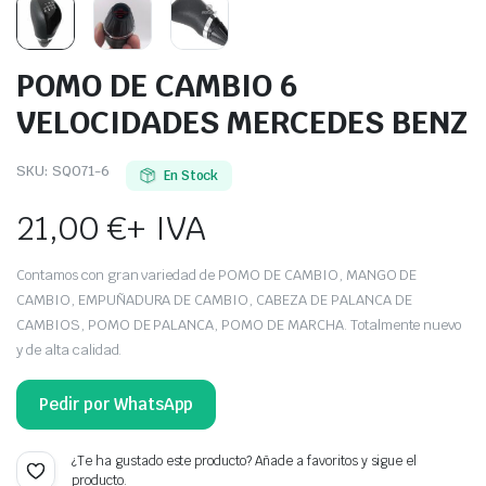
POMO DE CAMBIO 6
VELOCIDADES MERCEDES BENZ
SKU:
SQ071-6
En Stock
21,00
€
+ IVA
Contamos con gran variedad de POMO DE CAMBIO, MANGO DE
CAMBIO, EMPUÑADURA DE CAMBIO, CABEZA DE PALANCA DE
CAMBIOS, POMO DE PALANCA, POMO DE MARCHA. Totalmente nuevo
y de alta calidad.
Pedir por WhatsApp
¿Te ha gustado este producto? Añade a favoritos y sigue el
producto.