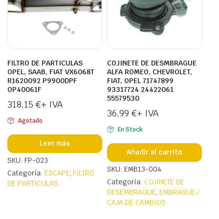
FILTRO DE PARTICULAS
COJINETE DE DESMBRAGUE
OPEL, SAAB, FIAT VX6068T
ALFA ROMEO, CHEVROLET,
R1620092 P9900DPF
FIAT, OPEL 71747899
OP40061F
93317724 24422061
55579530
318,15
€
+ IVA
36,99
€
+ IVA
Agotado
En Stock
Leer más
Añadir al carrito
SKU: FP-023
SKU: EMB13-004
Categoría:
ESCAPE
,
FILTRO
Categoría:
COJINETE DE
DE PARTICULAS
DESEMBRAGUE
,
EMBRAGUE /
CAJA DE CAMBIOS