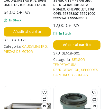
CAUDALIMETRO KIA, SAAB
SENSOR TEMPERATURA
0K01113210B 0K01113210
REFRIGERACION ALFA
ROMEO, CHEVROLET, FIAT,
54,00
€
+ IVA
OPEL 55353807 55591002
55591401 55563530
En Stock
12,00
€
+ IVA
Añadir al carrito
En Stock
SKU: CAU-123
Añadir al carrito
Categoría:
CAUDALIMETRO
,
PIEZAS DE MOTOR
SKU: SEN18-001
Categoría:
SENSOR
TEMPERATURA
REFRIGERACION
,
SENSORES
CAPTORES Y SONDAS