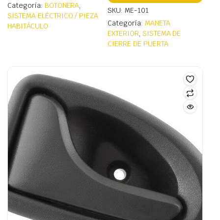
Categoría:
BOTONERA
,
SKU: ME-101
SISTEMA ELÉCTRICO / PIEZA
Categoría:
MANETA
HABITÁCULO
EXTERIOR
,
SISTEMA DE
CIERRE DE PUERTA