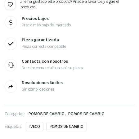
¿Te ha gustado este producto? Añade a favoritos y sigue el
producto.
Precios bajos
Precio más bajo del mercado
Pieza garantizada
Pieza correcta compatible
Contacta con nosotros
Nuestro comercial buscará su pieza
Devoluciones fáciles
Sin complicaciones
,
Categorías:
POMOS DE CAMBIO
POMOS DE CAMBIO
Etiquetas:
IVECO
POMOS DE CAMBIO