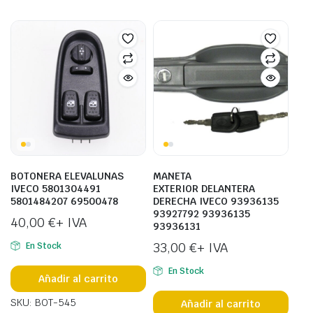
BOTONERA ELEVALUNAS
MANETA
IVECO 5801304491
EXTERIOR DELANTERA
5801484207 69500478
DERECHA IVECO 93936135
93927792 93936135
40,00
€
+ IVA
93936131
33,00
€
+ IVA
En Stock
En Stock
Añadir al carrito
SKU: BOT-545
Añadir al carrito