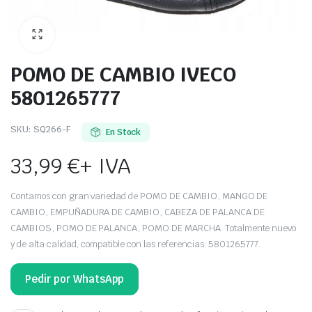
POMO DE CAMBIO IVECO
5801265777
SKU:
SQ266-F
En Stock
33,99
€
+ IVA
Contamos con gran variedad de POMO DE CAMBIO, MANGO DE
CAMBIO, EMPUÑADURA DE CAMBIO, CABEZA DE PALANCA DE
CAMBIOS, POMO DE PALANCA, POMO DE MARCHA. Totalmente nuevo
y de alta calidad, compatible con las referencias: 5801265777.
Pedir por WhatsApp