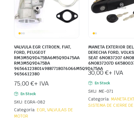
VALVULA EGR CITROEN, FIAT,
MANETA EXTERIOR DE
FORD, PEUGEOT
DERECHA FORD, VOLK
RM3M5Q9D475BA6M5Q9D475AA
SEAT 6N0837207 6N0
RM3M5Q9D475BA
6N0837207D 6K58003
9656612380149887718076066M5Q9D475AA
30,00
€
+ IVA
9656612380
75,00
€
+ IVA
En Stock
SKU: ME-071
En Stock
Categoría:
MANETA EX
SKU: EGRA-082
SISTEMA DE CIERRE DE
Categoría:
EGR
,
VALVULAS DE
MOTOR