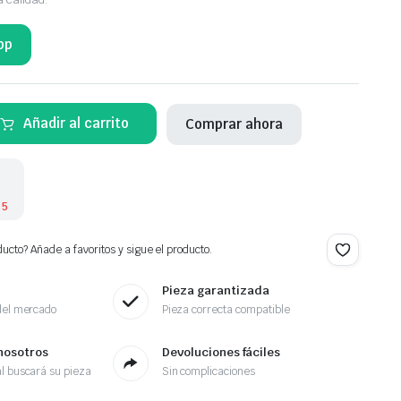
pp
Añadir al carrito
Comprar ahora
 5
ucto? Añade a favoritos y sigue el producto.
Pieza garantizada
del mercado
Pieza correcta compatible
nosotros
Devoluciones fáciles
l buscará su pieza
Sin complicaciones