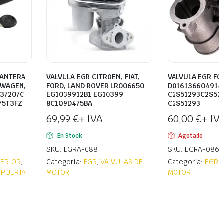
LANTERA
VALVULA EGR CITROEN, FIAT,
VALVULA EGR F
SWAGEN,
FORD, LAND ROVER LR006650
D01613660491
837207C
EG1039912B1 EG10399
C2S51293C2S5
75T3FZ
8C1Q9D475BA
C2S51293
69,99
€
+ IVA
60,00
€
+ I
En Stock
Agotado
SKU: EGRA-088
SKU: EGRA-086
TERIOR
,
Categoría:
EGR
,
VALVULAS DE
Categoría:
EGR
 PUERTA
MOTOR
MOTOR