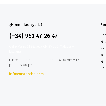
¿Necesitas ayuda?
Ser
(+34) 951 47 26 47
Cen
Mi 
Calle París 11 Málaga CP 29006 Málaga –
Seg
España
Mis
Lunes a Viernes de 8:30 am a 14:00 pm y 15:00
Mi 
pm a 19:00 pm
Pol
info@motorche.com