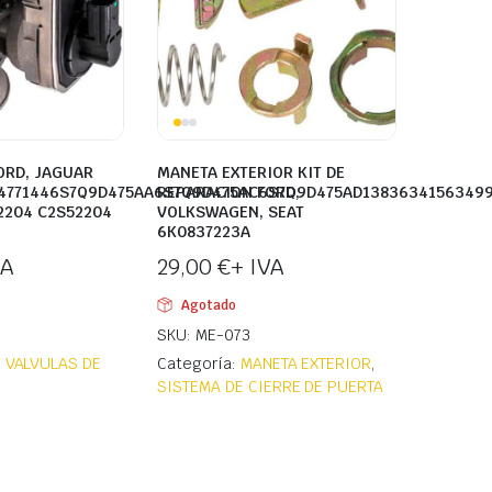
ORD, JAGUAR
MANETA EXTERIOR KIT DE
4771446S7Q9D475AA6S7Q9D475AC6S7Q9D475AD1383634156349
REPARACION FORD,
2204 C2S52204
VOLKSWAGEN, SEAT
6K0837223A
VA
29,00
€
+ IVA
Agotado
SKU: ME-073
,
VALVULAS DE
Categoría:
MANETA EXTERIOR
,
SISTEMA DE CIERRE DE PUERTA