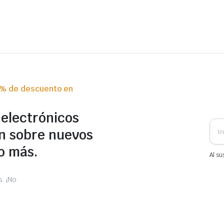
0% de descuento en
 electrónicos
n sobre nuevos
o más.
Al su
. ¡No