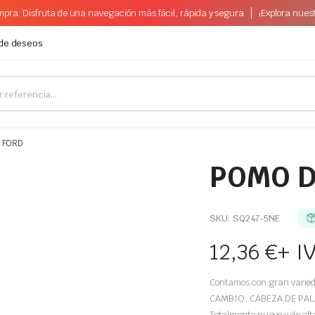
pra. Disfruta de una navegación más fácil, rápida y segura
¡Explora nues
 de deseos
 FORD
POMO D
SKU:
SQ247-5NE
12,36
€
+ I
Contamos con gran var
CAMBIO, CABEZA DE PA
Totalmente nuevo y de alt