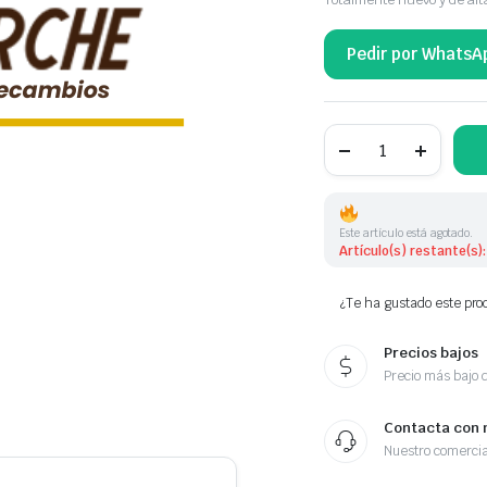
Pedir por WhatsA
POMO
DE
CAMBIO
FORD
cantidad
Este artículo está agotado.
Artículo(s) restante(s):
¿Te ha gustado este prod
Precios bajos
Precio más bajo 
Contacta con 
Nuestro comercia