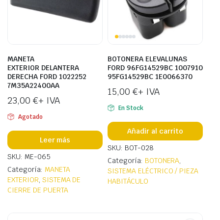
MANETA
BOTONERA ELEVALUNAS
EXTERIOR DELANTERA
FORD 96FG14529BC 1007910
DERECHA FORD 1022252
95FG14529BC 1E0066370
7M35A22400AA
15,00
€
+ IVA
23,00
€
+ IVA
En Stock
Agotado
Añadir al carrito
Leer más
SKU: BOT-028
SKU: ME-065
Categoría:
BOTONERA
,
Categoría:
MANETA
SISTEMA ELÉCTRICO / PIEZA
EXTERIOR
,
SISTEMA DE
HABITÁCULO
CIERRE DE PUERTA