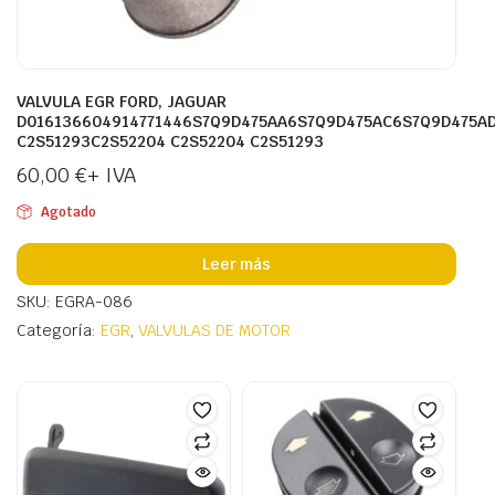
VALVULA EGR FORD, JAGUAR
D016136604914771446S7Q9D475AA6S7Q9D475AC6S7Q9D475A
C2S51293C2S52204 C2S52204 C2S51293
60,00
€
+ IVA
Agotado
Leer más
SKU: EGRA-086
Categoría:
EGR
,
VALVULAS DE MOTOR