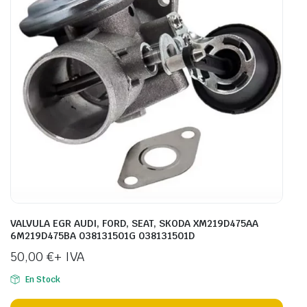
VALVULA EGR AUDI, FORD, SEAT, SKODA XM219D475AA
6M219D475BA 038131501G 038131501D
50,00
€
+ IVA
En Stock