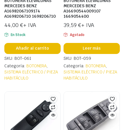
BOTONERA ELEVALUNAS
BOTONERA ELEVALUNAS
MERCEDES BENZ
MERCEDES BENZ
A16982067109174
A16690544009107
A1698206710 1698206710
1669054400
44,00
€
+ IVA
39,59
€
+ IVA
En Stock
Agotado
Añadir al carrito
Leer más
SKU: BOT-061
SKU: BOT-059
Categoría:
BOTONERA
,
Categoría:
BOTONERA
,
SISTEMA ELÉCTRICO / PIEZA
SISTEMA ELÉCTRICO / PIEZA
HABITÁCULO
HABITÁCULO