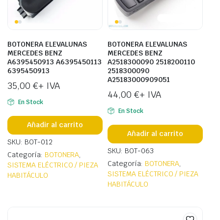
BOTONERA ELEVALUNAS
BOTONERA ELEVALUNAS
MERCEDES BENZ
MERCEDES BENZ
A6395450913 A6395450113
A2518300090 2518200110
6395450913
2518300090
A25183000909051
35,00
€
+ IVA
44,00
€
+ IVA
En Stock
En Stock
Añadir al carrito
Añadir al carrito
SKU: BOT-012
SKU: BOT-063
Categoría:
BOTONERA
,
Categoría:
BOTONERA
,
SISTEMA ELÉCTRICO / PIEZA
SISTEMA ELÉCTRICO / PIEZA
HABITÁCULO
HABITÁCULO