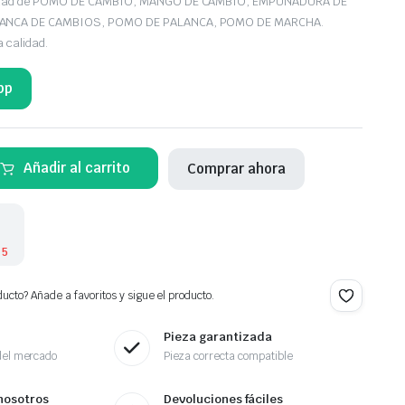
iedad de POMO DE CAMBIO, MANGO DE CAMBIO, EMPUÑADURA DE
LANCA DE CAMBIOS, POMO DE PALANCA, POMO DE MARCHA.
a calidad.
pp
Añadir al carrito
Comprar ahora
 5
ucto? Añade a favoritos y sigue el producto.
Pieza garantizada
del mercado
Pieza correcta compatible
nosotros
Devoluciones fáciles