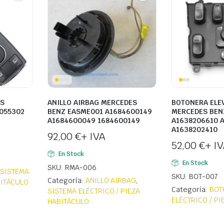
AS
ANILLO AIRBAG MERCEDES
BOTONERA ELE
055302
BENZ EASME001 A1684600149
MERCEDES BEN
A1684600049 1684600149
A1638206610 
A1638202410
92,00
€
+ IVA
52,00
€
+ I
En Stock
En Stock
SKU: RMA-006
,
SISTEMA
SKU: BOT-007
Categoría:
ANILLO AIRBAG
,
BITÁCULO
Categoría:
BOT
SISTEMA ELÉCTRICO / PIEZA
ELÉCTRICO / P
HABITÁCULO