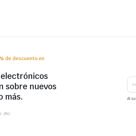
0% de descuento en
 electrónicos
n sobre nuevos
o más.
Al su
. ¡No