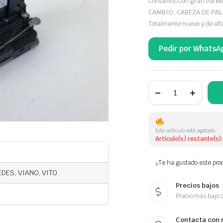
Contamos con gran var
CAMBIO, CABEZA DE PA
Totalmente nuevo y de alt
Pedir por WhatsA
POMO
DE
CAMBIO
MERCEDES
BENZ
cantidad
Este artículo está agotado.
Artículo(s) restante(s):
¿Te ha gustado este prod
DES, VIANO, VITO
Precios bajos
Precio más bajo 
Contacta con 