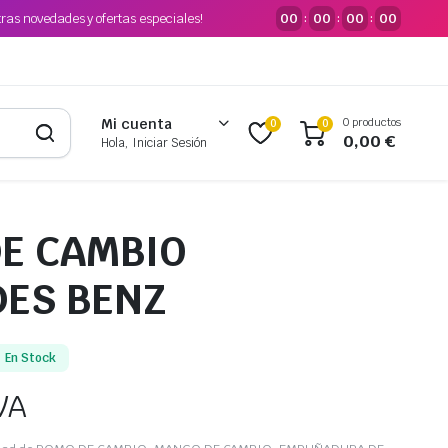
tras novedades y ofertas especiales!
00
00
00
00
:
:
:
0 productos
Mi cuenta
0
0
0,00
€
Hola, Iniciar Sesión
E CAMBIO
ES BENZ
En Stock
VA