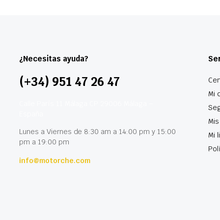
¿Necesitas ayuda?
Ser
(+34) 951 47 26 47
Cen
Mi 
Calle París 11 Málaga CP 29006 Málaga –
Seg
España
Mis
Lunes a Viernes de 8:30 am a 14:00 pm y 15:00
Mi 
pm a 19:00 pm
Pol
info@motorche.com