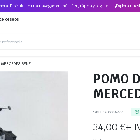
pra. Disfruta de una navegación más fácil, rápida y segura
¡Explora nues
 de deseos
 MERCEDES BENZ
POMO D
MERCED
SKU:
SQ238-6V
34,00
€
+ I