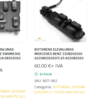
VALUNAS
BOTONERA ELEVALUNAS
Z EWSME001
MERCEDES BENZ 2208201010
A1638203010
A22082010107C45 A22082010
60,00
€
+ IVA
VA
En Stock
SKU: BOT-062
Categoría:
BOTONERA
,
SISTEMA
ONERA
,
SISTEMA
ELÉCTRICO / PIEZA HABITÁCULO
IEZA HABITÁCULO