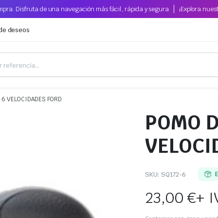
pra. Disfruta de una navegación más fácil, rápida y segura
¡Explora nues
 de deseos
 6 VELOCIDADES FORD
POMO D
VELOCI
SKU:
SQ172-6
23,00
€
+ I