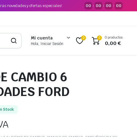
tras novedades y ofertas especiales!
00
00
00
00
:
:
:
0 productos
Mi cuenta
0
0
0,00
€
Hola, Iniciar Sesión
E CAMBIO 6
DADES FORD
En Stock
VA