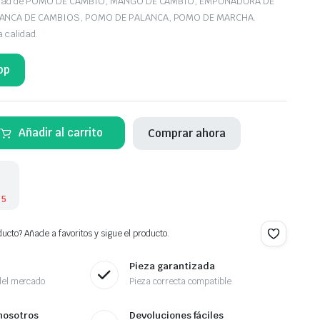
iedad de POMO DE CAMBIO, MANGO DE CAMBIO, EMPUÑADURA DE
LANCA DE CAMBIOS, POMO DE PALANCA, POMO DE MARCHA.
a calidad.
pp
Añadir al carrito
Comprar ahora
 5
ucto? Añade a favoritos y sigue el producto.
Pieza garantizada
del mercado
Pieza correcta compatible
nosotros
Devoluciones fáciles