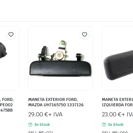
, FORD,
MANETA EXTERIOR FORD,
MANETA EXTER
RPE002
MAZDA UH7165750 1337126
IZQUIERDA FOR
D475BB
29,00
€
+ IVA
23,00
€
+ IV
En Stock
En Stock
SKU: ME-074
SKU: ME-066