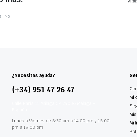
Al su
. ¡No
¿Necesitas ayuda?
Ser
(+34) 951 47 26 47
Cen
Mi 
Calle París 11 Málaga CP 29006 Málaga –
Seg
España
Mis
Lunes a Viernes de 8:30 am a 14:00 pm y 15:00
Mi 
pm a 19:00 pm
Pol