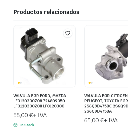
Productos relacionados
VALVULA EGR FORD, MAZDA
VALVULA EGR CITROEN
LF0120300Z08 724809050
PEUGEOT, TOYOTA EG
LF0120300Z08 LF0120300
2S6Q9D475BC 2S6Q9
2S6Q9D475BA
55,00
€
+ IVA
65,00
€
+ IVA
En Stock