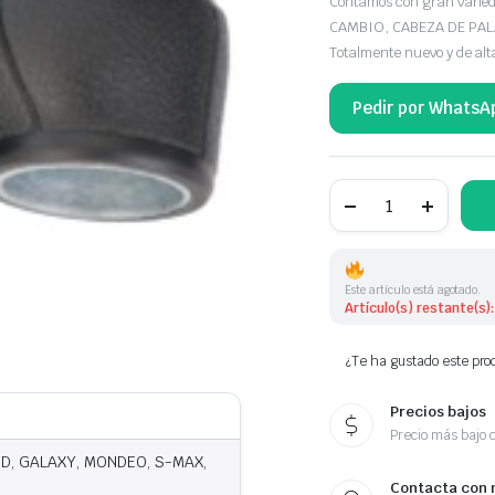
Contamos con gran var
CAMBIO, CABEZA DE PA
Totalmente nuevo y de alt
Pedir por WhatsA
POMO
DE
CAMBIO 6
VELOCIDADES
FORD
cantidad
Este artículo está agotado.
Artículo(s) restante(s):
¿Te ha gustado este prod
Precios bajos
Precio más bajo 
RD, GALAXY, MONDEO, S-MAX,
Contacta con 