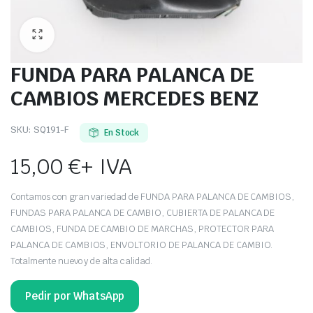
FUNDA PARA PALANCA DE
CAMBIOS MERCEDES BENZ
SKU:
SQ191-F
En Stock
15,00
€
+ IVA
Contamos con gran variedad de FUNDA PARA PALANCA DE CAMBIOS,
FUNDAS PARA PALANCA DE CAMBIO, CUBIERTA DE PALANCA DE
CAMBIOS, FUNDA DE CAMBIO DE MARCHAS, PROTECTOR PARA
PALANCA DE CAMBIOS, ENVOLTORIO DE PALANCA DE CAMBIO.
Totalmente nuevo y de alta calidad.
Pedir por WhatsApp