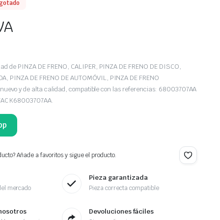
gotado
VA
edad de PINZA DE FRENO, CALIPER, PINZA DE FRENO DE DISCO,
DA, PINZA DE FRENO DE AUTOMÓVIL, PINZA DE FRENO
uevo y de alta calidad, compatible con las referencias: 68003707AA
AC K68003707AA.
pp
ucto? Añade a favoritos y sigue el producto.
Pieza garantizada
del mercado
Pieza correcta compatible
nosotros
Devoluciones fáciles