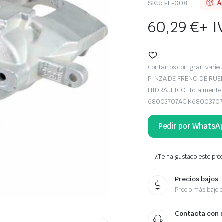
SKU:
PF-008
A
60,29
€
+ I
Contamos con gran vari
PINZA DE FRENO DE RUE
HIDRÁULICO. Totalmente n
68003707AC K68003707
Pedir por WhatsA
¿Te ha gustado este prod
Precios bajos
Precio más bajo 
Contacta con 