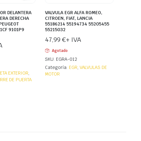
IOR DELANTERA
VALVULA EGR ALFA ROMEO,
SERA DERECHA
CITROEN, FIAT, LANCIA
 PEUGEOT
55186214 55194734 55205455
1CF 9101P9
55215032
47,99
€
+ IVA
A
Agotado
SKU: EGRA-012
Categoría:
EGR
,
VALVULAS DE
ETA EXTERIOR
,
MOTOR
ERRE DE PUERTA