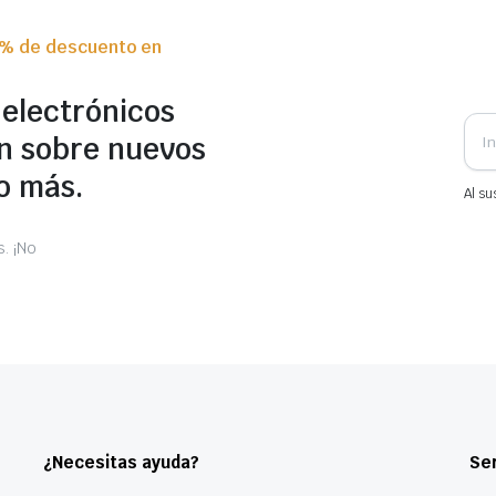
0% de descuento en
 electrónicos
n sobre nuevos
o más.
Al su
. ¡No
¿Necesitas ayuda?
Ser