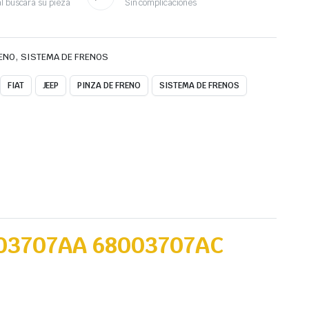
l buscará su pieza
Sin complicaciones
,
RENO
SISTEMA DE FRENOS
FIAT
JEEP
PINZA DE FRENO
SISTEMA DE FRENOS
003707AA 68003707AC