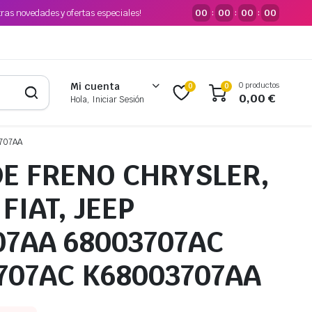
tras novedades y ofertas especiales!
00
00
00
00
:
:
:
0 productos
Mi cuenta
0
0
0,00
€
Hola, Iniciar Sesión
707AA
DE FRENO CHRYSLER,
FIAT, JEEP
07AA 68003707AC
707AC K68003707AA