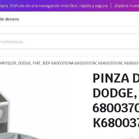
pra. Disfruta de una navegación más fácil, rápida y segura
¡Explora nues
 de deseos
CHRYSLER, DODGE, FIAT, JEEP 68003707AA 68003707AC K68003707AC K68003
PINZA 
DODGE, 
680037
K68003