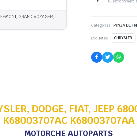
Nuestro comercia
FREEMONT, GRAND VOYAGER,
Categorías:
PINZA DE F
Etiquetas:
CHRYSLER
YSLER, DODGE, FIAT, JEEP 68
K68003707AC K68003707AA
MOTORCHE AUTOPARTS