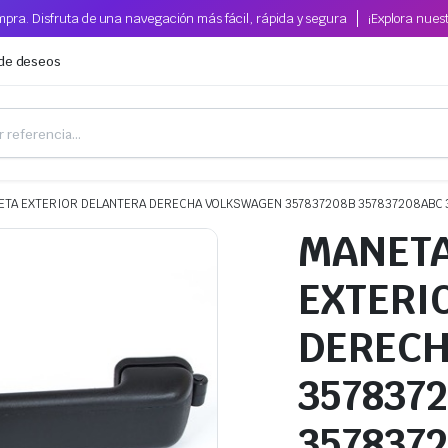
pra. Disfruta de una navegación más fácil, rápida y segura
¡Explora nues
 de deseos
ETA EXTERIOR DELANTERA DERECHA VOLKSWAGEN 357837208B 357837208ABC 
MANET
EXTERI
DEREC
357837
357837