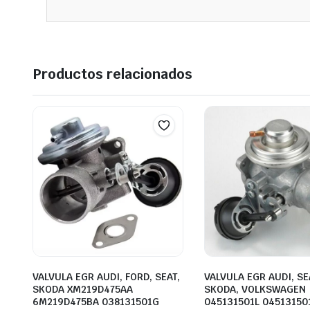
Productos relacionados
VALVULA EGR AUDI, FORD, SEAT,
VALVULA EGR AUDI, SE
SKODA XM219D475AA
SKODA, VOLKSWAGEN
6M219D475BA 038131501G
045131501L 04513150