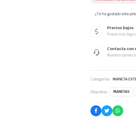
357837205BDF
cantidad
¿Te ha gustado este prod
Precios bajos
Precio más bajo 
Contacta con 
Nuestro comercia
Categorías:
MANETA EXT
Etiquetas:
MANETAS