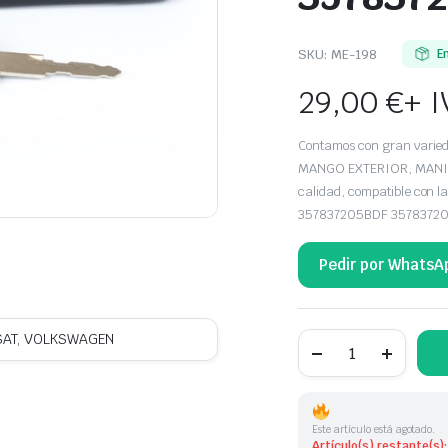
SKU:
ME-198
E
29,00
€
+ I
Contamos con gran vari
MANGO EXTERIOR, MANILL
calidad, compatible con
357837205BDF 3578372
Pedir por WhatsA
MANETA
AT, VOLKSWAGEN
EXTERIOR DELANTE
DERECHA
VOLKSWAGEN
357837208B
357837208ABC
Este artículo está agotado.
357837208A
Artículo(s) restante(s):