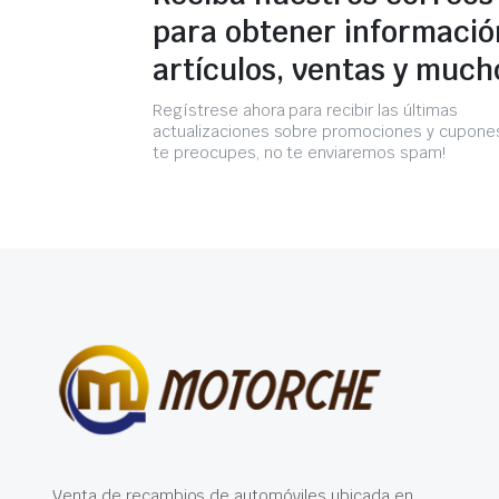
para obtener informació
artículos, ventas y much
Regístrese ahora para recibir las últimas
actualizaciones sobre promociones y cupones
te preocupes, no te enviaremos spam!
Venta de recambios de automóviles ubicada en