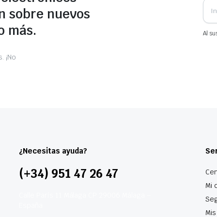
n sobre nuevos
o más.
Al su
. ¡No
¿Necesitas ayuda?
Ser
(+34) 951 47 26 47
Cen
Mi 
Calle París 11 Málaga CP 29006 Málaga –
Seg
España
Mis