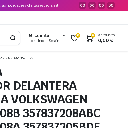
tras novedades y ofertas especiales!
00
00
00
00
:
:
:
0 productos
Mi cuenta
0
0
0,00
€
Hola, Iniciar Sesión
357837208A 357837205BDF
A
OR DELANTERA
HA VOLKSWAGEN
208B 357837208ABC
208A 357837205BDF