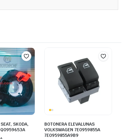
 SEAT, SKODA,
BOTONERA ELEVALUNAS
6Q0959653A
VOLKSWAGEN 7E0959855A
7E0959855A9B9