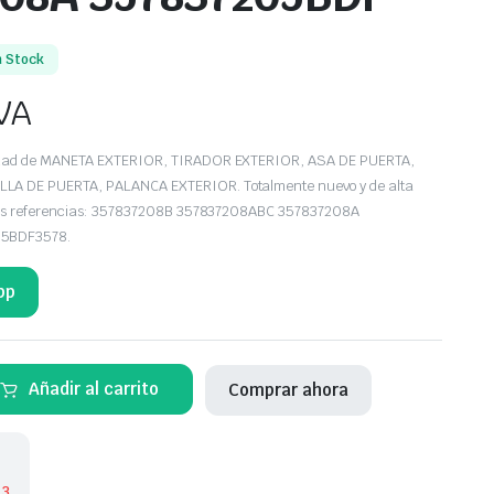
n Stock
VA
edad de MANETA EXTERIOR, TIRADOR EXTERIOR, ASA DE PUERTA,
A DE PUERTA, PALANCA EXTERIOR. Totalmente nuevo y de alta
 las referencias: 357837208B 357837208ABC 357837208A
05BDF3578.
pp
Añadir al carrito
Comprar ahora
RA
 3