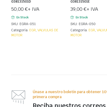
038131501D
038131501E
50,00
€
+ IVA
39,00
€
+ IVA
En Stock
En Stock
SKU: EGRA-051
SKU: EGRA-050
Categoría:
EGR
,
VALVULAS DE
Categoría:
EGR
,
VALVU
MOTOR
MOTOR
Únase a nuestro boletín para obtener 1
primera compra
Reciba nuestros correos