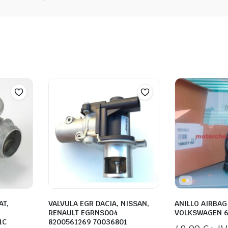
AT,
VALVULA EGR DACIA, NISSAN,
ANILLO AIRBAG
RENAULT EGRNS004
VOLKSWAGEN 
1C
8200561269 70036801