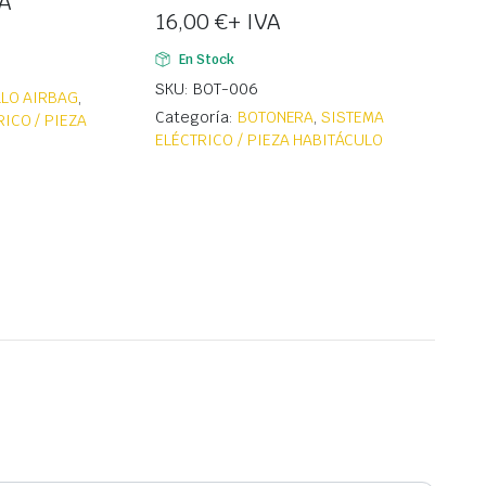
VA
16,00
€
+ IVA
En Stock
SKU: BOT-006
LLO AIRBAG
,
Categoría:
BOTONERA
,
SISTEMA
ICO / PIEZA
ELÉCTRICO / PIEZA HABITÁCULO