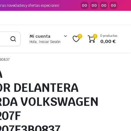
tras novedades y ofertas especiales!
00
00
00
00
:
:
:
0 productos
Mi cuenta
0
0
0,00
€
Hola, Iniciar Sesión
B0837
A
OR DELANTERA
RDA VOLKSWAGEN
207F
207F3B0837