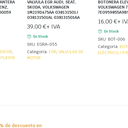
LANTERA
VALVULA EGR AUDI, SEAT,
BOTONERA ELE
ENZ,
SKODA, VOLKSWAGEN
VOLKSWAGEN 7
00059
1M219D475AA 038131501J
7E0959855A9B
038131501AL 038131501AA
16,00
€
+ I
39,00
€
+ IVA
En Stock
En Stock
SKU: BOT-006
SKU: EGRA-055
Categoría:
BOT
TERIOR
,
Categoría:
EGR
,
VALVULAS DE
ELÉCTRICO / P
 PUERTA
MOTOR
0% de descuento en