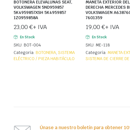
BOTONERA ELEVALUNAS SEAT,
MANETA EXTERIOR DE
VOLKSWAGEN 5ND959857
DERECHA MERCEDES B
5K4959857XSH 5K4959857
VOLKSWAGEN A63876
1Z0959858A
7601359
23,00
€
+ IVA
19,00
€
+ IVA
En Stock
En Stock
SKU: BOT-004
SKU: ME-118
Categoría:
BOTONERA
,
SISTEMA
Categoría:
MANETA EX
ELÉCTRICO / PIEZA HABITÁCULO
SISTEMA DE CIERRE DE
Únase a nuestro boletín para obtener 1