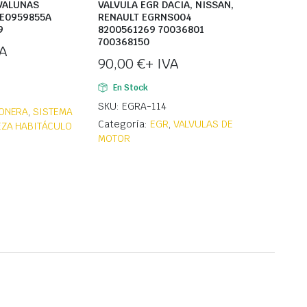
VALUNAS
VALVULA EGR DACIA, NISSAN,
E0959855A
RENAULT EGRNS004
9
8200561269 70036801
700368150
VA
90,00
€
+ IVA
En Stock
SKU: EGRA-114
ONERA
,
SISTEMA
Categoría:
EGR
,
VALVULAS DE
IEZA HABITÁCULO
MOTOR