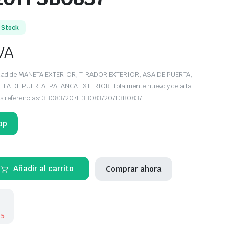
 Stock
VA
edad de MANETA EXTERIOR, TIRADOR EXTERIOR, ASA DE PUERTA,
A DE PUERTA, PALANCA EXTERIOR. Totalmente nuevo y de alta
 las referencias: 3B0837207F 3B0837207F3B0837.
pp
Añadir al carrito
Comprar ahora
RA
7
 5