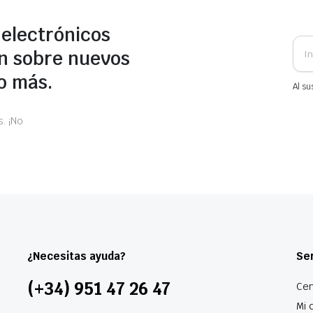
 electrónicos
n sobre nuevos
o más.
Al su
. ¡No
¿Necesitas ayuda?
Ser
(+34) 951 47 26 47
Cen
Mi 