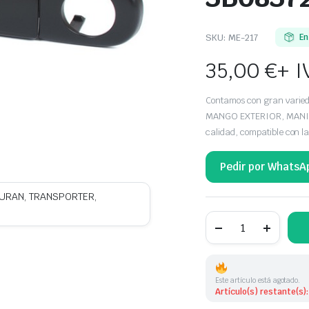
SKU:
ME-217
En
35,00
€
+ I
Contamos con gran vari
MANGO EXTERIOR, MANILL
calidad, compatible con
Pedir por WhatsA
OURAN, TRANSPORTER,
MANETA
EXTERIOR DELANTE
IZQUIERDA
VOLKSWAGEN
3B0837207F
3B0837207F3B083
Este artículo está agotado.
cantidad
Artículo(s) restante(s):