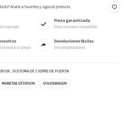
ucto? Añade a favoritos y sigue el producto.
Pieza garantizada
del mercado
Pieza correcta compatible
nosotros
Devoluciones fáciles
l buscará su pieza
Sin complicaciones
,
ERIOR
SISTEMA DE CIERRE DE PUERTA
MANETAS EXTERIOR
VOLKSWAGEN