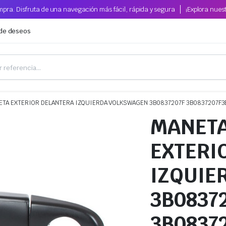
pra. Disfruta de una navegación más fácil, rápida y segura
¡Explora nues
 de deseos
ETA EXTERIOR DELANTERA IZQUIERDA VOLKSWAGEN 3B0837207F 3B0837207F3
MANET
EXTERI
IZQUIE
3B0837
3B0837