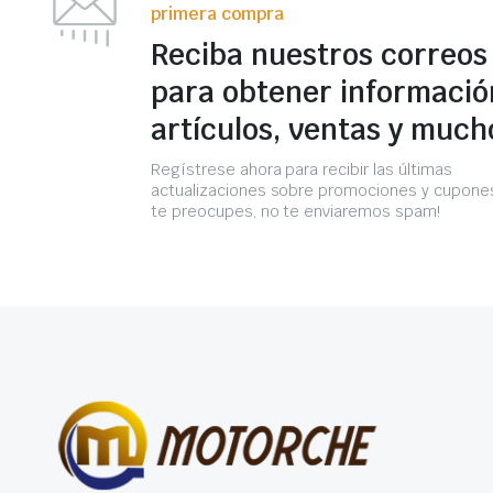
primera compra
Reciba nuestros correos
para obtener informació
artículos, ventas y much
Regístrese ahora para recibir las últimas
actualizaciones sobre promociones y cupones
te preocupes, no te enviaremos spam!