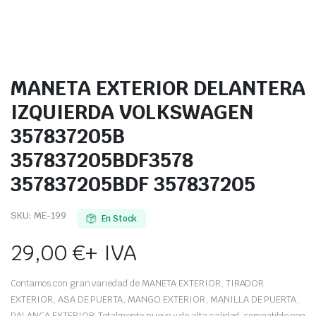
MANETA EXTERIOR DELANTERA
IZQUIERDA VOLKSWAGEN
357837205B
357837205BDF3578
357837205BDF 357837205
SKU:
ME-199
En Stock
29,00
€
+ IVA
Contamos con gran variedad de MANETA EXTERIOR, TIRADOR
EXTERIOR, ASA DE PUERTA, MANGO EXTERIOR, MANILLA DE PUERTA,
PALANCA EXTERIOR. Totalmente nuevo y de alta calidad, compatible con