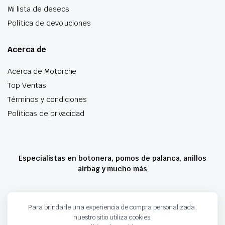
Mi lista de deseos
Política de devoluciones
Acerca de
Acerca de Motorche
Top Ventas
Términos y condiciones
Políticas de privacidad
Especialistas en botonera, pomos de palanca, anillos
airbag y mucho más
Copyright 2024 © Motorche Autoparts. Todos los derechos reservados
Para brindarle una experiencia de compra personalizada,
nuestro sitio utiliza cookies.