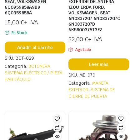
SEAT, VOLKSWAGEN
EXTERIOR DELANTERA
6Q0959858A9B9
IZQUIERDA FORD,
6Q0959858A
VOLKSWAGEN, SEAT
6N0837207 6N0837207C
15,00
€
+ IVA
6N0837207D
6K5800375T3FZ
En Stock
32,00
€
+ IVA
Añadir al carrito
Agotado
SKU: BOT-029
Leer más
Categoría:
BOTONERA
,
SISTEMA ELÉCTRICO / PIEZA
SKU: ME-070
HABITÁCULO
Categoría:
MANETA
EXTERIOR
,
SISTEMA DE
CIERRE DE PUERTA