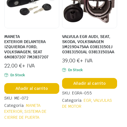
MANETA
VALVULA EGR AUDI, SEAT,
EXTERIOR DELANTERA
SKODA, VOLKSWAGEN
IZQUIERDA FORD,
1M219D475AA 038131501J
VOLKSWAGEN, SEAT
038131501AL 038131501AA
6N0837207 7M3837207
39,00
€
+ IVA
22,00
€
+ IVA
En Stock
En Stock
Añadir al carrito
Añadir al carrito
SKU: EGRA-055
SKU: ME-072
Categoría:
EGR
,
VALVULAS
Categoría:
MANETA
DE MOTOR
EXTERIOR
,
SISTEMA DE
CIERRE DE PUERTA