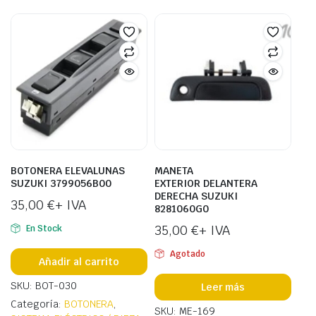
BOTONERA ELEVALUNAS
MANETA
SUZUKI 3799056B00
EXTERIOR DELANTERA
DERECHA SUZUKI
35,00
€
+ IVA
8281060G0
35,00
€
+ IVA
En Stock
Agotado
Añadir al carrito
SKU: BOT-030
Leer más
Categoría:
BOTONERA
,
SKU: ME-169