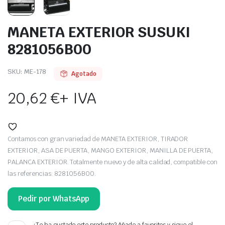
MANETA EXTERIOR SUSUKI
8281056B00
SKU:
ME-178
Agotado
20,62
€
+ IVA
Contamos con gran variedad de MANETA EXTERIOR, TIRADOR
EXTERIOR, ASA DE PUERTA, MANGO EXTERIOR, MANILLA DE PUERTA,
PALANCA EXTERIOR. Totalmente nuevo y de alta calidad, compatible con
las referencias: 8281056B00.
Pedir por WhatsApp