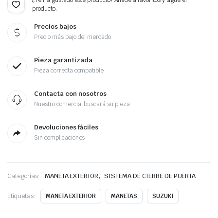
¿Te ha gustado este producto? Añade a favoritos y sigue el
producto.
Precios bajos
Precio más bajo del mercado
Pieza garantizada
Pieza correcta compatible
Contacta con nosotros
Nuestro comercial buscará su pieza
Devoluciones fáciles
Sin complicaciones
,
Categorías:
MANETA EXTERIOR
SISTEMA DE CIERRE DE PUERTA
Etiquetas:
MANETA EXTERIOR
MANETAS
SUZUKI