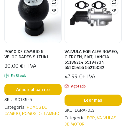
POMO DE CAMBIO 5
VALVULA EGR ALFA ROMEO,
VELOCIDADES SUZUKI
CITROEN, FIAT, LANCIA
55186214 55194734
20,00
€
+ IVA
55205455 55215032
47,99
€
+ IVA
En Stock
Agotado
Añadir al carrito
SKU: SQ135-5
Leer más
Categoría:
POMOS DE
SKU: EGRA-012
CAMBIO
,
POMOS DE CAMBIO
Categoría:
EGR
,
VALVULAS
DE MOTOR