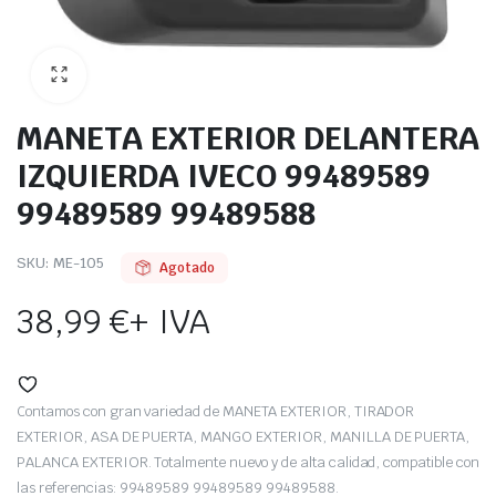
MANETA EXTERIOR DELANTERA
IZQUIERDA IVECO 99489589
99489589 99489588
SKU:
ME-105
Agotado
38,99
€
+ IVA
Contamos con gran variedad de MANETA EXTERIOR, TIRADOR
EXTERIOR, ASA DE PUERTA, MANGO EXTERIOR, MANILLA DE PUERTA,
PALANCA EXTERIOR. Totalmente nuevo y de alta calidad, compatible con
las referencias: 99489589 99489589 99489588.