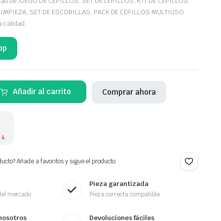
edad de JUEGO DE CEPILLOS, SET DE CEPILLOS, KIT DE CEPILLOS,
LIMPIEZA, SET DE ESCOBILLAS, PACK DE CEPILLOS MULTIUSO.
a calidad.
pp
Añadir al carrito
Comprar ahora
 4
ucto? Añade a favoritos y sigue el producto.
Pieza garantizada
del mercado
Pieza correcta compatible
nosotros
Devoluciones fáciles