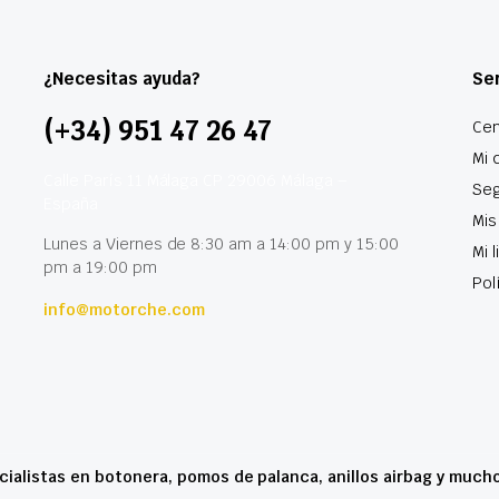
¿Necesitas ayuda?
Ser
(+34) 951 47 26 47
Cen
Mi 
Calle París 11 Málaga CP 29006 Málaga –
Seg
España
Mis
Lunes a Viernes de 8:30 am a 14:00 pm y 15:00
Mi 
pm a 19:00 pm
Pol
info@motorche.com
cialistas en botonera, pomos de palanca, anillos airbag y much