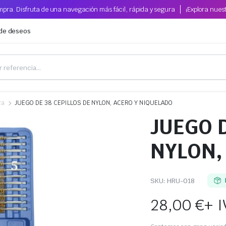
pra. Disfruta de una navegación más fácil, rápida y segura
¡Explora nues
 de deseos
za
JUEGO DE 38 CEPILLOS DE NYLON, ACERO Y NIQUELADO
JUEGO D
NYLON,
SKU:
HRU-018
28,00
€
+ 