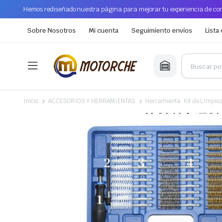
Hemos rediseñado nuestra página para mejorar tu experiencia de com
Sobre Nosotros
Mi cuenta
Seguimiento envíos
Lista
Inicio
ACCESORIOS Y HERRAMIENTAS
Herramienta, Kit de LImpie