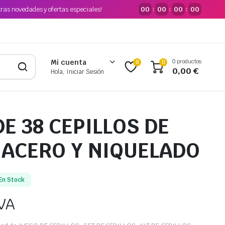
tras novedades y ofertas especiales!
00
00
00
00
:
:
:
0 productos
Mi cuenta
0
0
0,00
€
Hola, Iniciar Sesión
E 38 CEPILLOS DE
 ACERO Y NIQUELADO
En Stock
IVA