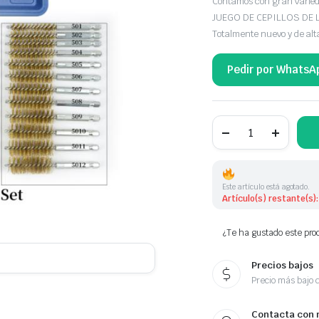
Contamos con gran vari
JUEGO DE CEPILLOS DE 
Totalmente nuevo y de alt
Pedir por WhatsA
JUEGO
DE
38
CEPILLOS
DE
NYLON,
Este artículo está agotado.
ACERO
Artículo(s) restante(s):
Y
NIQUELADO
cantidad
¿Te ha gustado este prod
Precios bajos
Precio más bajo 
Contacta con 