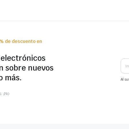
0% de descuento en
 electrónicos
n sobre nuevos
o más.
Al su
. ¡No