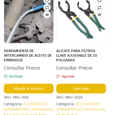
HERRAMIENTA DE
ALICATE PARA FILTROS
INTERCAMBIO DE ACEITE DE
LLAVE AJUSTABLE DE 10
EMBRAGUE
PULGADAS
Consultar Precio
Consultar Precio
En Stock
Agotado
Añadir al carrito
Leer más
SKU: HRU-506
SKU: HRU-322A
Categoría:
ACCESORIOS Y
Categoría:
ACCESORIOS Y
HERRAMIENTAS
,
Herramienta,
HERRAMIENTAS
,
Herramienta,
Kit para sistema de freno
Kit Multiusos