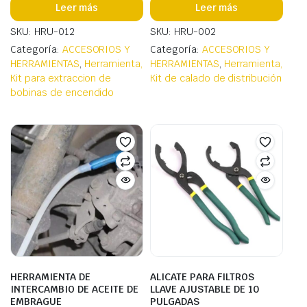
Leer más
Leer más
SKU: HRU-012
SKU: HRU-002
Categoría:
ACCESORIOS Y
Categoría:
ACCESORIOS Y
HERRAMIENTAS
,
Herramienta,
HERRAMIENTAS
,
Herramienta,
Kit para extraccion de
Kit de calado de distribución
bobinas de encendido
HERRAMIENTA DE
ALICATE PARA FILTROS
INTERCAMBIO DE ACEITE DE
LLAVE AJUSTABLE DE 10
EMBRAGUE
PULGADAS