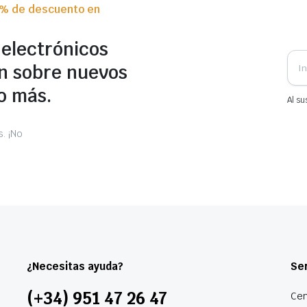
0% de descuento en
 electrónicos
n sobre nuevos
o más.
Al su
. ¡No
¿Necesitas ayuda?
Ser
(+34) 951 47 26 47
Cen