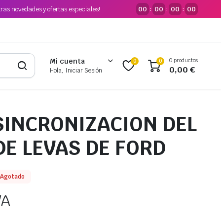
tras novedades y ofertas especiales!
00
00
00
00
:
:
:
0 productos
Mi cuenta
0
0
0,00
€
Hola, Iniciar Sesión
 SINCRONIZACION DEL
DE LEVAS DE FORD
Agotado
VA