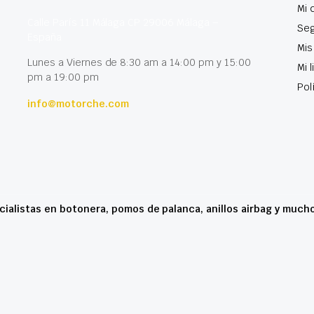
Mi 
Calle París 11 Málaga CP 29006 Málaga –
Seg
España
Mis
Lunes a Viernes de 8:30 am a 14:00 pm y 15:00
Mi 
pm a 19:00 pm
Pol
info@motorche.com
cialistas en botonera, pomos de palanca, anillos airbag y much