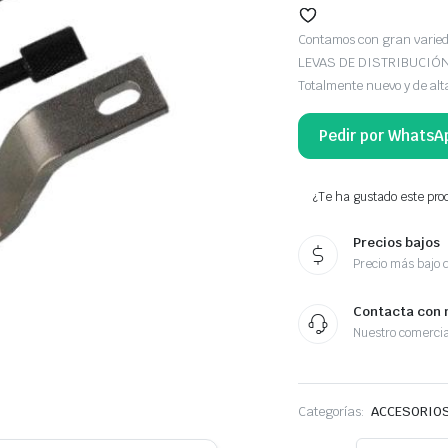
Contamos con gran vari
LEVAS DE DISTRIBUCIÓN,
Totalmente nuevo y de alt
Pedir por WhatsA
¿Te ha gustado este prod
Precios bajos
Precio más bajo 
Contacta con 
Nuestro comercia
Categorías:
ACCESORIOS