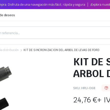
pra. Disfruta de una navegación más fácil, rápida y segura
¡Explora nues
 de deseos
e distribución
KIT DE SINCRONIZACION DEL ARBOL DE LEVAS DE FORD
KIT DE
ARBOL 
SKU:
HRU-068
24,76
€
+ I