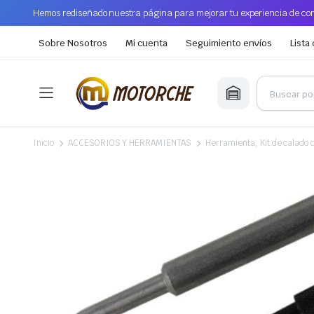
Hemos rediseñado nuestra página para mejorar tu experiencia de com
Sobre Nosotros
Mi cuenta
Seguimiento envíos
Lista
Inicio
ACCESORIOS Y HERRAMIENTAS
Herramienta, Kit de calado d