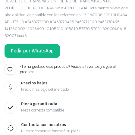
DE ACEITE DE TRANSMISIÓN, FILTRO DE TRANSMISIÓN DE
VEHÍCULO, FILTRO DE TRANSMISIÓN DE CAJA. Totalmente nuevo y de
alta calidad, compatible con las referencias: FSFME006 EG910HD454
ADU172113 A2463772300 A2463770495 2463772300 2463770495
141360002 11026690 10105810 105810 57370 57031 8200040618
8200714446.
Pedir por WhatsApp
¿Te ha gustado este producto? Añade a favoritos y sigue el
producto.
Precios bajos
Precio más bajo del mercado
Pieza garantizada
Pieza correcta compatible
Contacta con nosotros
Nuestro comercial buscará su pieza