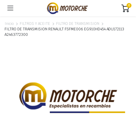
0
Inicio
FILTROS Y ACEITE
FILTRO DE TRANSMISION
FILTRO DE TRANSMISION RENAULT FSFME006 EG910HD454 ADU172113
A2463772300