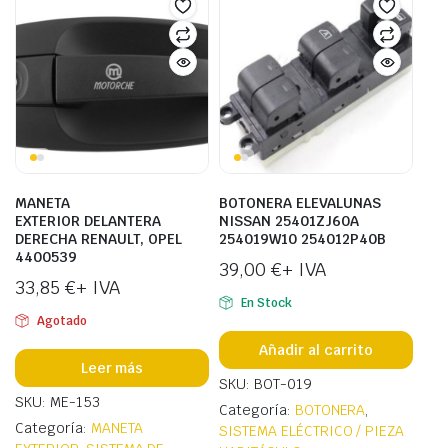
MANETA
BOTONERA ELEVALUNAS
EXTERIOR DELANTERA
NISSAN 25401ZJ60A
DERECHA RENAULT, OPEL
254019W10 254012P40B
4400539
39,00
€
+ IVA
33,85
€
+ IVA
En Stock
Agotado
Añadir al carrito
Leer más
SKU: BOT-019
SKU: ME-153
Categoría:
BOTONERA
,
Categoría:
MANETA
SISTEMA ELÉCTRICO / PIEZA