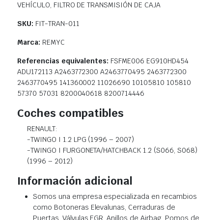
VEHÍCULO, FILTRO DE TRANSMISIÓN DE CAJA
SKU:
FIT-TRAN-011
Marca:
REMYC
Referencias equivalentes:
FSFME006 EG910HD454
ADU172113 A2463772300 A2463770495 2463772300
2463770495 141360002 11026690 10105810 105810
57370 57031 8200040618 8200714446
Coches compatibles
RENAULT:
-TWINGO I 1.2 LPG (1996 – 2007)
-TWINGO I FURGONETA/HATCHBACK 1.2 (S066, S068)
(1996 – 2012)
Información adicional
Somos una empresa especializada en recambios
como Botoneras Elevalunas, Cerraduras de
Puertas, Válvulas EGR, Anillos de Airbag, Pomos de