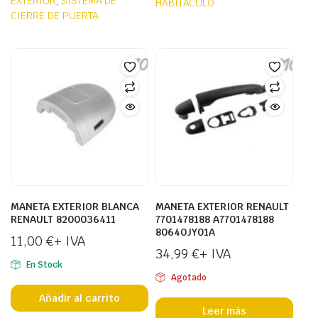
EXTERIOR
,
SISTEMA DE
HABITÁCULO
CIERRE DE PUERTA
MANETA EXTERIOR BLANCA
MANETA EXTERIOR RENAULT
RENAULT 8200036411
7701478188 A7701478188
80640JY01A
11,00
€
+ IVA
34,99
€
+ IVA
En Stock
Agotado
Añadir al carrito
Leer más