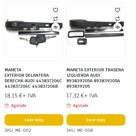
MANETA
MANETA EXTERIOR TRASERA
EXTERIOR DELANTERA
IZQUIERDA AUDI
DERECHA AUDI 443837206C
893839205A 893839205A
443837206C 443837206B
893839205
18,15
€
+ IVA
17,32
€
+ IVA
Agotado
Agotado
Leer más
Leer más
SKU: ME-002
SKU: ME-008