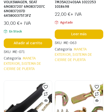
VOLKSWAGEN, SEAT
7M35A22401AA 1022253
6N0837207 6N0837207C
1018498
6N0837207D
22,00
€
+ IVA
6K5800375T3FZ
30,00
€
+ IVA
Agotado
En Stock
Leer más
SKU: ME-063
Añadir al carrito
Categoría:
MANETA
SKU: ME-071
EXTERIOR
,
SISTEMA DE
Categoría:
MANETA
CIERRE DE PUERTA
EXTERIOR
,
SISTEMA DE
CIERRE DE PUERTA