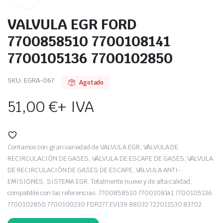
VALVULA EGR FORD
7700858510 7700108141
7700105136 7700102850
SKU:
EGRA-067
Agotado
51,00
€
+ IVA
Contamos con gran variedad de VALVULA EGR, VÁLVULA DE
RECIRCULACIÓN DE GASES, VÁLVULA DE ESCAPE DE GASES, VÁLVULA
DE RECIRCULACIÓN DE GASES DE ESCAPE, VÁLVULA ANTI-
EMISIONES, SISTEMA EGR. Totalmente nuevo y de alta calidad,
compatible con las referencias: 7700858510 7700108141 7700105136
7700102850 7700100230 FDR277 EV139 88032 722011530 83702.