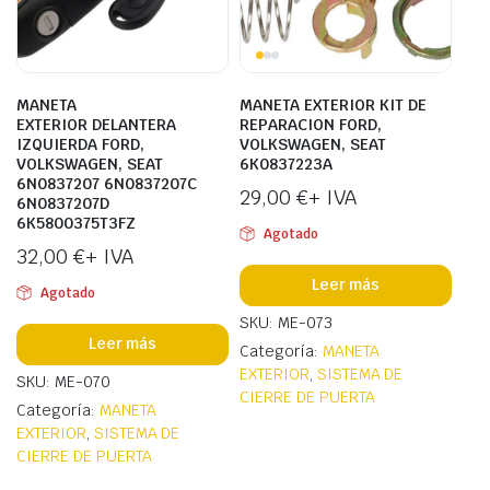
MANETA
MANETA EXTERIOR KIT DE
EXTERIOR DELANTERA
REPARACION FORD,
IZQUIERDA FORD,
VOLKSWAGEN, SEAT
VOLKSWAGEN, SEAT
6K0837223A
6N0837207 6N0837207C
29,00
€
+ IVA
6N0837207D
6K5800375T3FZ
Agotado
32,00
€
+ IVA
Leer más
Agotado
SKU: ME-073
Leer más
Categoría:
MANETA
EXTERIOR
,
SISTEMA DE
SKU: ME-070
CIERRE DE PUERTA
Categoría:
MANETA
EXTERIOR
,
SISTEMA DE
CIERRE DE PUERTA