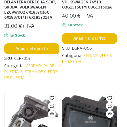
DELANTERA DERECHA SEAT,
VOLKSWAGEN 7451D
SKODA, VOLKSWAGEN
03G131501M 03G131501A
EZCVW002 6X1837016Q
40,00
€
+ IVA
6X1837014H 6X1837014A
31,00
€
+ IVA
En Stock
En Stock
Añadir al carrito
SKU: EGRA-056
Añadir al carrito
Categoría:
EGR
,
VALVULAS
SKU: CER-014
DE MOTOR
Categoría:
CERRADURA DE
PUERTA
,
SISTEMA DE CIERRE
DE PUERTA