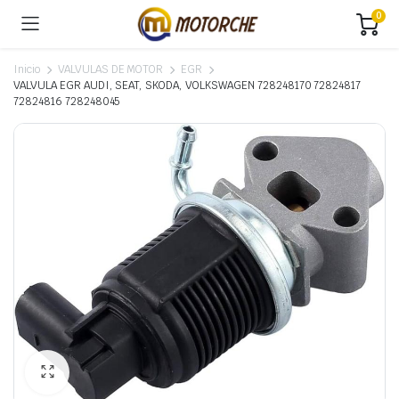
0
Inicio
VALVULAS DE MOTOR
EGR
VALVULA EGR AUDI, SEAT, SKODA, VOLKSWAGEN 728248170 72824817
72824816 728248045