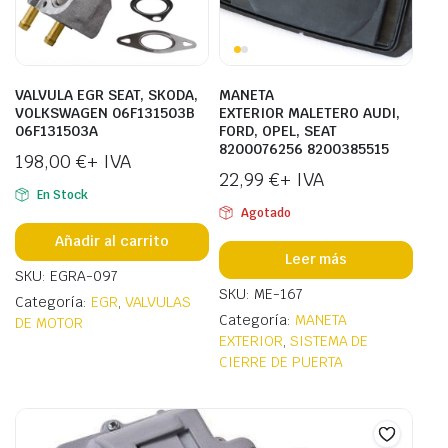
VALVULA EGR SEAT, SKODA,
MANETA
VOLKSWAGEN 06F131503B
EXTERIOR MALETERO AUDI,
06F131503A
FORD, OPEL, SEAT
8200076256 8200385515
198,00
€
+ IVA
22,99
€
+ IVA
En Stock
Agotado
Añadir al carrito
Leer más
SKU: EGRA-097
SKU: ME-167
Categoría:
EGR
,
VALVULAS
Categoría:
MANETA
DE MOTOR
EXTERIOR
,
SISTEMA DE
CIERRE DE PUERTA