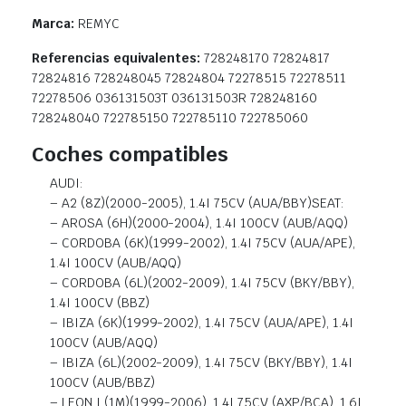
Marca:
REMYC
Referencias equivalentes:
728248170 72824817
72824816 728248045 72824804 72278515 72278511
72278506 036131503T 036131503R 728248160
728248040 722785150 722785110 722785060
Coches compatibles
AUDI:
– A2 (8Z)(2000-2005), 1.4I 75CV (AUA/BBY)SEAT:
– AROSA (6H)(2000-2004), 1.4I 100CV (AUB/AQQ)
– CORDOBA (6K)(1999-2002), 1.4I 75CV (AUA/APE),
1.4I 100CV (AUB/AQQ)
– CORDOBA (6L)(2002-2009), 1.4I 75CV (BKY/BBY),
1.4I 100CV (BBZ)
– IBIZA (6K)(1999-2002), 1.4I 75CV (AUA/APE), 1.4I
100CV (AUB/AQQ)
– IBIZA (6L)(2002-2009), 1.4I 75CV (BKY/BBY), 1.4I
100CV (AUB/BBZ)
– LEON I (1M)(1999-2006), 1.4I 75CV (AXP/BCA), 1.6I