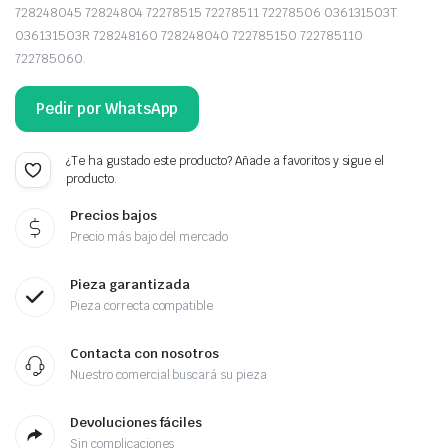
728248045 72824804 72278515 72278511 72278506 036131503T
036131503R 728248160 728248040 722785150 722785110
722785060.
Pedir por WhatsApp
¿Te ha gustado este producto? Añade a favoritos y sigue el
producto.
Precios bajos
Precio más bajo del mercado
Pieza garantizada
Pieza correcta compatible
Contacta con nosotros
Nuestro comercial buscará su pieza
Devoluciones fáciles
Sin complicaciones