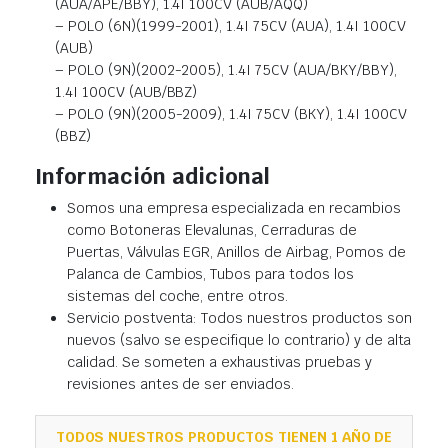
(AUA/APE/BBY), 1.4I 100CV (AUB/AQQ)
– POLO (6N)(1999-2001), 1.4I 75CV (AUA), 1.4I 100CV
(AUB)
– POLO (9N)(2002-2005), 1.4I 75CV (AUA/BKY/BBY),
1.4I 100CV (AUB/BBZ)
– POLO (9N)(2005-2009), 1.4I 75CV (BKY), 1.4I 100CV
(BBZ)
Información adicional
Somos una empresa especializada en recambios
como Botoneras Elevalunas, Cerraduras de
Puertas, Válvulas EGR, Anillos de Airbag, Pomos de
Palanca de Cambios, Tubos para todos los
sistemas del coche, entre otros.
Servicio postventa: Todos nuestros productos son
nuevos (salvo se especifique lo contrario) y de alta
calidad. Se someten a exhaustivas pruebas y
revisiones antes de ser enviados.
TODOS NUESTROS PRODUCTOS TIENEN 1 AÑO DE