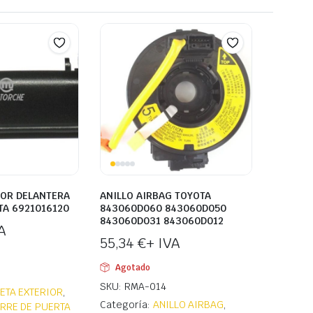
IOR DELANTERA
ANILLO AIRBAG TOYOTA
TA 6921016120
843060D060 843060D050
843060D031 843060D012
A
55,34
€
+ IVA
Agotado
SKU: RMA-014
ETA EXTERIOR
,
Categoría:
ANILLO AIRBAG
,
ERRE DE PUERTA