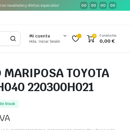
tras novedades y ofertas especiales!
00
00
00
00
:
:
:
0 productos
Mi cuenta
0
0,00
€
Hola, Iniciar Sesión
 MARIPOSA TOYOTA
H040 220300H021
En Stock
IVA