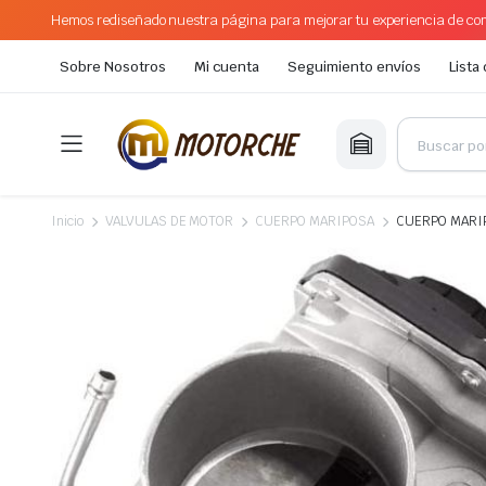
Hemos rediseñado nuestra página para mejorar tu experiencia de com
Sobre Nosotros
Mi cuenta
Seguimiento envíos
Lista
Inicio
VALVULAS DE MOTOR
CUERPO MARIPOSA
CUERPO MARI