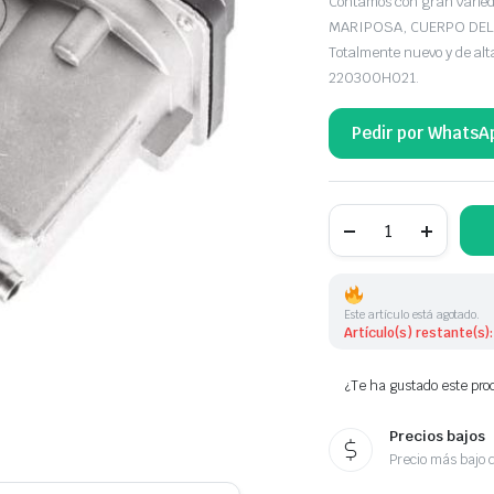
Contamos con gran var
MARIPOSA, CUERPO DEL 
Totalmente nuevo y de al
220300H021.
Pedir por WhatsA
CUERPO
MARIPOSA
TOYOTA
220300H040
220300H021
cantidad
Este artículo está agotado.
Artículo(s) restante(s):
¿Te ha gustado este prod
Precios bajos
Precio más bajo 