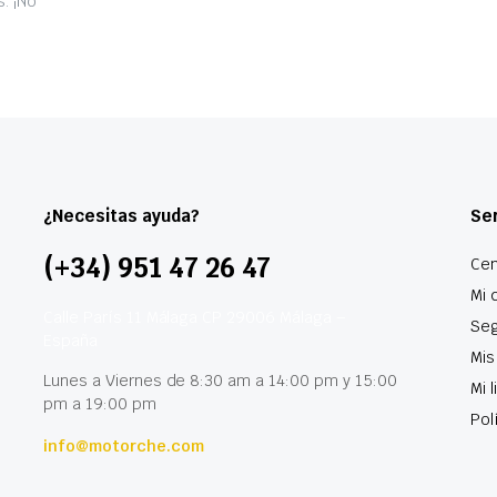
. ¡No
¿Necesitas ayuda?
Ser
(+34) 951 47 26 47
Cen
Mi 
Calle París 11 Málaga CP 29006 Málaga –
Seg
España
Mis
Lunes a Viernes de 8:30 am a 14:00 pm y 15:00
Mi 
pm a 19:00 pm
Pol
info@motorche.com