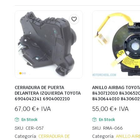
CERRADURA DE PUERTA
ANILLO AIRBAG TOYOT
DELANTERA IZQUIERDA TOYOTA
8430712010 8430652
6904042241 6904002210
8430644010 8430602
67,00
€
+ IVA
55,00
€
+ IVA
En Stock
En Stock
SKU: CER-057
SKU: RMA-066
Categoría:
CERRADURA DE
Categoría:
ANILLO AI