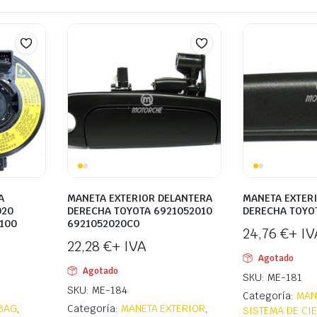
A
MANETA EXTERIOR DELANTERA
MANETA EXTER
020
DERECHA TOYOTA 6921052010
DERECHA TOYO
100
6921052020CO
24,76
€
+ IV
22,28
€
+ IVA
Agotado
Agotado
SKU: ME-181
SKU: ME-184
Categoría:
MAN
RBAG
,
Categoría:
MANETA EXTERIOR
,
SISTEMA DE CI