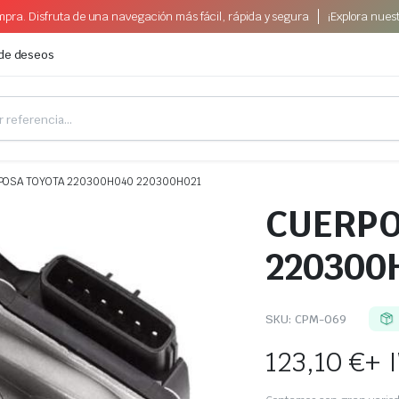
pra. Disfruta de una navegación más fácil, rápida y segura
¡Explora nues
 de deseos
POSA TOYOTA 220300H040 220300H021
CUERPO
220300
SKU:
CPM-069
123,10
€
+ 