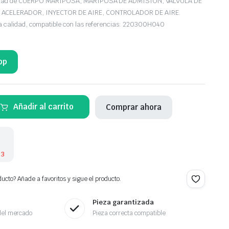
iedad de CUERPO MARIPOSA, MARIPOSA DE ADMISIÓN, VÁLVULA DE
ACELERADOR, INYECTOR DE AIRE, CONTROLADOR DE AIRE.
ta calidad, compatible con las referencias: 220300H040
pp
Añadir al carrito
Comprar ahora
 3
ucto? Añade a favoritos y sigue el producto.
Pieza garantizada
del mercado
Pieza correcta compatible