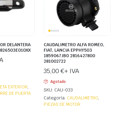
IOR DELANTERA
CAUDALIMETRO ALFA ROMEO,
 826503E010XX
FIAT, LANCIA EPPHY503
1859067JB0 2816427800
VA
281002722
35,00
€
+ IVA
Agotado
ETA EXTERIOR
,
SKU: CAU-033
ERRE DE PUERTA
Categoría:
CAUDALIMETRO
,
PIEZAS DE MOTOR