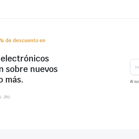
0% de descuento en
 electrónicos
n sobre nuevos
o más.
Al su
. ¡No