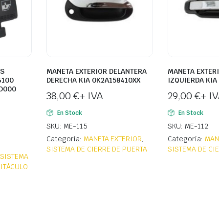
AS
MANETA EXTERIOR DELANTERA
MANETA EXTER
6100
DERECHA KIA 0K2A158410XX
IZQUIERDA KIA
D000
38,00
€
+ IVA
29,00
€
+ I
En Stock
En Stock
SKU: ME-115
SKU: ME-112
Categoría:
MANETA EXTERIOR
,
Categoría:
MAN
SISTEMA DE CIERRE DE PUERTA
SISTEMA DE CI
,
SISTEMA
BITÁCULO