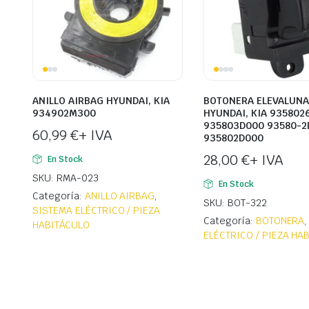
ANILLO AIRBAG HYUNDAI, KIA
BOTONERA ELEVALUN
934902M300
HYUNDAI, KIA 935802
935803D000 93580-2
60,99
€
+ IVA
935802D000
28,00
€
+ IVA
En Stock
SKU: RMA-023
En Stock
Categoría:
ANILLO AIRBAG
,
SKU: BOT-322
SISTEMA ELÉCTRICO / PIEZA
Categoría:
BOTONERA
HABITÁCULO
ELÉCTRICO / PIEZA HA