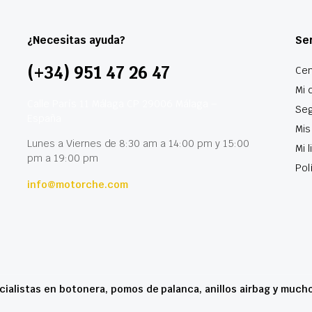
¿Necesitas ayuda?
Ser
(+34) 951 47 26 47
Cen
Mi 
Calle París 11 Málaga CP 29006 Málaga –
Seg
España
Mis
Lunes a Viernes de 8:30 am a 14:00 pm y 15:00
Mi 
pm a 19:00 pm
Pol
info@motorche.com
cialistas en botonera, pomos de palanca, anillos airbag y much