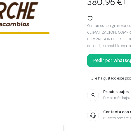
380,96
€
+
Contamos con gran var
CLIMATIZACIÓN, COMPR
COMPRESOR DE FRÍO, UNI
calidad, compatible con l
Pedir por WhatsA
¿Te ha gustado este prod
Precios bajos
Precio más bajo 
Contacta con 
Nuestro comercia