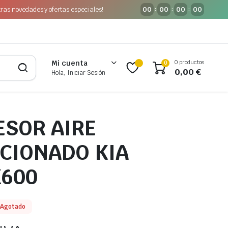
tras novedades y ofertas especiales!
00
00
00
00
:
:
:
0 productos
Mi cuenta
0
0,00
€
Hola, Iniciar Sesión
SOR AIRE
CIONADO KIA
K600
Agotado