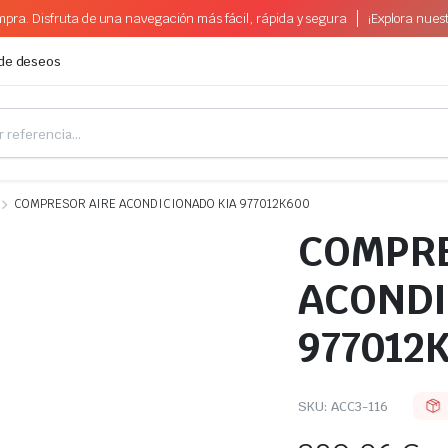
pra. Disfruta de una navegación más fácil, rápida y segura
¡Explora nues
 de deseos
COMPRESOR AIRE ACONDICIONADO KIA 977012K600
COMPRE
ACONDI
977012
SKU:
ACC3-116