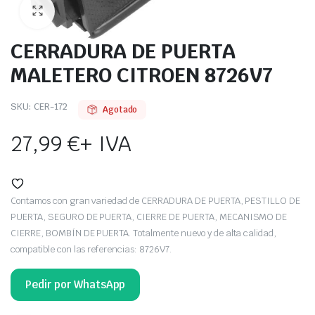
CERRADURA DE PUERTA
MALETERO CITROEN 8726V7
SKU:
CER-172
Agotado
27,99
€
+ IVA
Contamos con gran variedad de CERRADURA DE PUERTA, PESTILLO DE
PUERTA, SEGURO DE PUERTA, CIERRE DE PUERTA, MECANISMO DE
CIERRE, BOMBÍN DE PUERTA. Totalmente nuevo y de alta calidad,
compatible con las referencias: 8726V7.
Pedir por WhatsApp