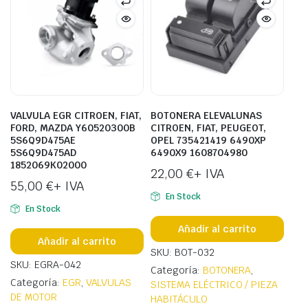
VALVULA EGR CITROEN, FIAT,
BOTONERA ELEVALUNAS
FORD, MAZDA Y60520300B
CITROEN, FIAT, PEUGEOT,
5S6Q9D475AE
OPEL 735421419 6490XP
5S6Q9D475AD
6490X9 1608704980
1852069K02000
22,00
€
+ IVA
55,00
€
+ IVA
En Stock
En Stock
Añadir al carrito
Añadir al carrito
SKU: BOT-032
SKU: EGRA-042
Categoría:
BOTONERA
,
Categoría:
EGR
,
VALVULAS
SISTEMA ELÉCTRICO / PIEZA
DE MOTOR
HABITÁCULO