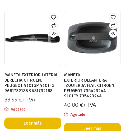
MANETA EXTERIOR LATERAL
MANETA
DERECHA CITROEN,
EXTERIOR DELANTERA
PEUGEOT 9101GP 9101FG
IZQUIERDA FIAT, CITROEN,
9681732188 9681732188
PEUGEOT 735423244
9101CY 735423244
33,99
€
+ IVA
40,00
€
+ IVA
Agotado
Agotado
Leer más
Leer más